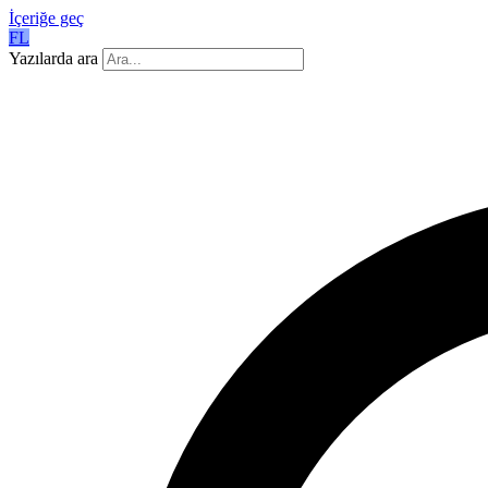
İçeriğe geç
FL
Yazılarda ara