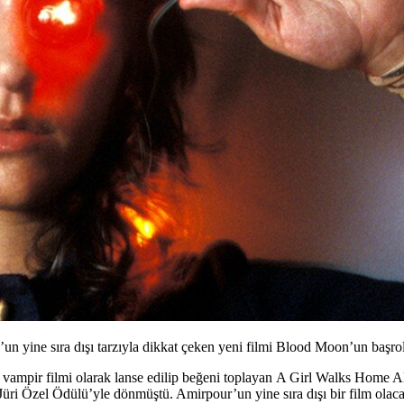
 yine sıra dışı tarzıyla dikkat çeken yeni filmi Blood Moon’un başro
lk vampir filmi olarak lanse edilip beğeni toplayan
A Girl Walks Home Al
Jüri Özel Ödülü’yle dönmüştü. Amirpour’un yine sıra dışı bir film olaca