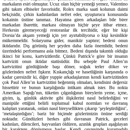
markaların esiri olmuştur. Ucuz olan hiçbir yemeği yemez, Valentino
gibi takım elbiseler favorisidir, Rolex marka saati kolunun daimi
bekçisidir, çirkin kadınlardan nefret eder, uyuşturucu konusunda
kokainin üstüne tanımaz. Hayatına giren arkadaşları bile birer
markadan ibarettir, markası olmayan hiçbir şeye itibar etmez.
Herkesin giremeyeceği restoranlar ilk tercihidir, eğer bir kişi
Dorsia’da akşam yemeği için yer ayırtabiliyorsa o kişi kesinlikle
mükemmeldir. Solaryuma gider, manikür yaptırır; bedeni onun
iktidarıdır. Dış görünüş her şeyden daha fazla önemlidir, bedeni
üzerindeki performansı asla bitmez. Bedeni dışında takıntılı olduğu
ikinci bir konu, kartvizitlerdir. Çünkü Patrick’e göre bir insanın
kartviziti onun iktidar statüsüdür. Bu sebeple Paul Allen’ın
kartvizitini gördüğünde başı döner, soğuk terler döker ve
gözlerinden nefret fışkırır. Kıskançlığı ve hasetliğinin karşısında o
kadar çaresizdir ki, diğer yuppie arkadaşlarının kendi kartvizitinden
çok Paul Allen’ın kartvizitini beğenmiş olmaları, kendisini değersiz
hissettirir ve bunun karşılığında intikam almak ister. Bu nokta
Amerikan Sapığı’nın, tüketim çılgınlığının bireylerin yeme, içme,
giyim, iş, günlük aktivite gibi ilişkilerini nasıl belirlediğini ve
manipüle ettiğini belirli toplumsal kabul normları ve davranış
kalıpları yaratarak, onları nasıl bireysellikten çıkarıp ‘şeyleştirdiğini’,
‘metalaştırdığını’; bariz bir biçimde gözlerimizin önüne serdiği
noktadır. Gündüzleri herkes gibi davranan Patrick, geceleri
kadınları, dilencileri, hayvanları öldüren, azınlık grupları aşağılayan
bir karaktere dönüşmeye başlar. Kendi çevresinde kuramadığı