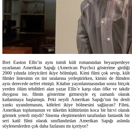
Bret Easton Ellis’in aynı isimli kült romanından beyazperdeye
uyarlanan
Amerikan Sapığı (American Psycho)
gösterime girdiği
2000 yılında izleyicileri ikiye bölmüştü. Kimi filmi çok sevip, kült
filmler listesinin en üst sıralarına yerleştirirken, kimisi de filmden
aynı derecede nefret etmişti. Kitabın yayınlanmasından sonra birçok
yerden ölüm tehditleri alan yazar Ellis’e karşı olan öfke ve takdir
duygusu ise, filmin gösterime girmesiyle eş zamanlı olarak
katlanmaya başlamıştı. Peki neydi Amerikan Sapığı’nın bu denli
yankı uyandırmasını, kitleleri ikiye bölmesini sağlayan? Filmi,
Amerikan toplumunun ve tüketim kültürünün koca bir hicvi olarak
görmek yeterli miydi? Sinema eleştirmenleri tarafından fantastik bir
seri katil filmi olarak sınıflandırılan Amerikan Sapığı aslında
söylenenlerden çok daha fazlasını mı içeriyor?