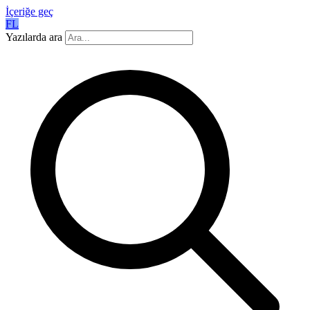
İçeriğe geç
FL
Yazılarda ara