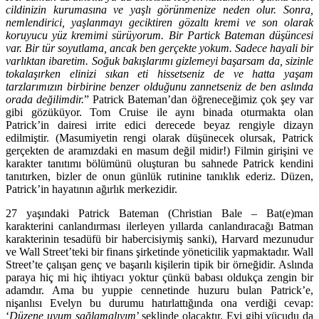
cildinizin kurumasına ve yaşlı görünmenize neden olur. Sonra,
nemlendirici, yaşlanmayı geciktiren gözaltı kremi ve son olarak
koruyucu yüz kremimi sürüyorum. Bir Partick Bateman düşüncesi
var. Bir tür soyutlama, ancak ben gerçekte yokum. Sadece hayali bir
varlıktan ibaretim. Soğuk bakışlarımı gizlemeyi başarsam da, sizinle
tokalaşırken elinizi sıkan eti hissetseniz de ve hatta yaşam
tarzlarımızın birbirine benzer olduğunu zannetseniz de ben aslında
orada değilimdir.
” Patrick Bateman’dan öğreneceğimiz çok şey var
gibi gözüküyor. Tom Cruise ile aynı binada oturmakta olan
Patrick’in dairesi irrite edici derecede beyaz rengiyle dizayn
edilmiştir. (Masumiyetin rengi olarak düşünecek olursak, Patrick
gerçekten de aramızdaki en masum değil midir!) Filmin girişini ve
karakter tanıtımı bölümünü oluşturan bu sahnede Patrick kendini
tanıtırken, bizler de onun günlük rutinine tanıklık ederiz. Düzen,
Patrick’in hayatının ağırlık merkezidir.
27 yaşındaki Patrick Bateman (Christian Bale – Bat(e)man
karakterini canlandırması ilerleyen yıllarda canlandıracağı Batman
karakterinin tesadüfü bir habercisiymiş sanki), Harvard mezunudur
ve Wall Street’teki bir finans şirketinde yöneticilik yapmaktadır. Wall
Street’te çalışan genç ve başarılı kişilerin tipik bir örneğidir. Aslında
paraya hiç mi hiç ihtiyacı yoktur çünkü babası oldukça zengin bir
adamdır. Ama bu yuppie cennetinde huzuru bulan Patrick’e,
nişanlısı Evelyn bu durumu hatırlattığında ona verdiği cevap:
‘
Düzene uyum sağlamalıyım
’ şeklinde olacaktır. Evi gibi vücudu da