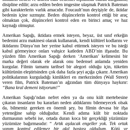
disipline edilir; arzu edilen beden imgesine ulaşmak Patrick Bateman
gibi karakterlerin varlık amacıdır. Foucault’nun deyişiyle de, iktidar
bedenin içine sızmıştır. Beden düşüncelerin kontrol ettiği bir araç
olmaktan çok, düşünceleri kontrol eden en birinci amaç ve haz
kaynağı olmuştur.
Amerikan Sapığı, iktidara ermek isteyen, beyaz, üst sınıf erkeğin
bedenini arzu makinesi olarak kullanarak, kendi kültürel kodlarını ve
iktidarını Dünya’nın her yerine kabul ettirmek isteyen ve bu isteği
kabul görmeyince onları vahşice katleden ABD’nin ifşasıdır. Bu
yüzden film Amerikan Sapığı derken ‘Amerikan’ kelimesini bir
marka değeri olarak ele alarak onu bedensel anlamda yeniden
kurgular. Filmin tamamı tarihsel bir alegori olduğu için, tüketim
kültürünün eleştirisinden çok daha fazla şeyi açığa çıkarır. Amerikan
politikalarının kurguladığı kimlikleri en merkezinden (Wall Street)
veren film, Patrick Bateman’ın ağzından tüm dünyaya haykırır:
“Bana kral demeni istiyorum!”
Amerikan Sapığı’ndan nefret eden ya da onu kült mertebesine
çıkaran insanların bu kararları neden aldıklarını bilemeyecek olsak
da, bilmemiz gereken en önemli şey, bu filmin devasa bir ifşa
yeteneğine sahip olduğudur. Kendi adıma kült bir noktada
durmasının sebebi ise, ortada duran koca bir gerçekliği yüzümüze
yüzümüze bağırmasıdır: “
Artık aşılacak engeller yok. Tek ortak
yanım kontrol edilemez bir akıl hastası olduğum. Kötü ve