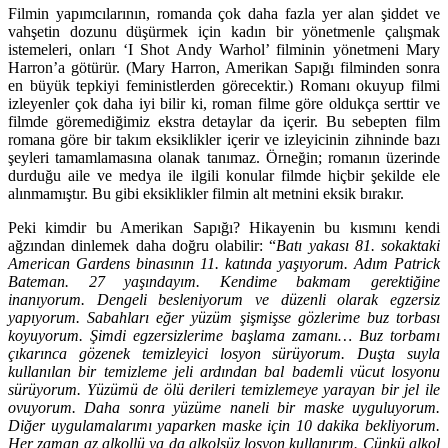
Filmin yapımcılarının, romanda çok daha fazla yer alan şiddet ve
vahşetin dozunu düşürmek için kadın bir yönetmenle çalışmak
istemeleri, onları
‘I Shot Andy Warhol’
filminin yönetmeni Mary
Harron’a götürür. (Mary Harron, Amerikan Sapığı filminden sonra
en büyük tepkiyi feministlerden görecektir.) Romanı okuyup filmi
izleyenler çok daha iyi bilir ki, roman filme göre oldukça serttir ve
filmde göremediğimiz ekstra detaylar da içerir. Bu sebepten film
romana göre bir takım eksiklikler içerir ve izleyicinin zihninde bazı
şeyleri tamamlamasına olanak tanımaz. Örneğin; romanın üzerinde
durduğu aile ve medya ile ilgili konular filmde hiçbir şekilde ele
alınmamıştır. Bu gibi eksiklikler filmin alt metnini eksik bırakır.
Peki kimdir bu Amerikan Sapığı? Hikayenin bu kısmını kendi
ağzından dinlemek daha doğru olabilir: “
Batı yakası 81. sokaktaki
American Gardens binasının 11. katında yaşıyorum. Adım Patrick
Bateman. 27 yaşındayım. Kendime bakmam gerektiğine
inanıyorum. Dengeli besleniyorum ve düzenli olarak egzersiz
yapıyorum. Sabahları eğer yüzüm şişmişse gözlerime buz torbası
koyuyorum. Şimdi egzersizlerime başlama zamanı… Buz torbamı
çıkarınca gözenek temizleyici losyon sürüyorum. Duşta suyla
kullanılan bir temizleme jeli ardından bal bademli vücut losyonu
sürüyorum. Yüzümü de ölü derileri temizlemeye yarayan bir jel ile
ovuyorum. Daha sonra yüzüme naneli bir maske uyguluyorum.
Diğer uygulamalarımı yaparken maske için 10 dakika bekliyorum.
Her zaman az alkollü ya da alkolsüz losyon kullanırım. Çünkü alkol