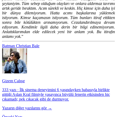
şeytaniyim. Tüm sebep olduğum olayları ve onlara aldırmaz tavrımı
artık geride bıraktım. Acım sürekli ve keskin. Hiç kimse için daha iyi
bir dünya dilemiyorum. Hatta acımı başkalarına yüklemek
istiyorum. Kimse kaçamasın istiyorum. Tüm bunları itiraf ettikten
sonra bile kötülükten arınamıyorum. Cezalandırılmaya devam
ediyorum. Kendimle ilgili daha derin bir bilgi edinemiyorum.
Anlattıklarımdan elde edilecek yeni bir anlam yok. Bu itirafın
anlamı yok.
”
Batman
Christian Bale
Gizem Çalışır
333 yazı
·
İlk sinema deneyimini 6 yaşındayken babasıyla birlikte
gittiği Aslan Kral filmiyle yaşayınca büyülü fenerin etkisinden hiç
çıkamadı; pek çıkacak gibi de durmuyor.
Yazarın diğer yazılarını gör →
Önceki Yazı