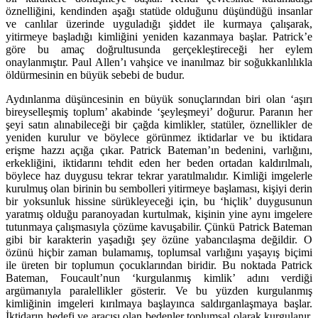
öznelliğini, kendinden aşağı statüde olduğunu düşündüğü insanlar
ve canlılar üzerinde uyguladığı şiddet ile kurmaya çalışarak,
yitirmeye başladığı kimliğini yeniden kazanmaya başlar. Patrick’e
göre bu amaç doğrultusunda gerçekleştireceği her eylem
onaylanmıştır. Paul Allen’ı vahşice ve inanılmaz bir soğukkanlılıkla
öldürmesinin en büyük sebebi de budur.
Aydınlanma düşüncesinin en büyük sonuçlarından biri olan ‘aşırı
bireyselleşmiş toplum’ akabinde ‘şeyleşmeyi’ doğurur. Paranın her
şeyi satın alınabileceği bir çağda kimlikler, statüler, öznellikler de
yeniden kurulur ve böylece görünmez iktidarlar ve bu iktidara
erişme hazzı açığa çıkar. Patrick Bateman’ın bedenini, varlığını,
erkekliğini, iktidarını tehdit eden her beden ortadan kaldırılmalı,
böylece haz duygusu tekrar tekrar yaratılmalıdır. Kimliği imgelerle
kurulmuş olan birinin bu sembolleri yitirmeye başlaması, kişiyi derin
bir yoksunluk hissine sürükleyeceği için, bu ‘hiçlik’ duygusunun
yaratmış olduğu paranoyadan kurtulmak, kişinin yine aynı imgelere
tutunmaya çalışmasıyla çözüme kavuşabilir. Çünkü Patrick Bateman
gibi bir karakterin yaşadığı şey özüne yabancılaşma değildir. O
özünü hiçbir zaman bulamamış, toplumsal varlığını yaşayış biçimi
ile üreten bir toplumun çocuklarından biridir. Bu noktada Patrick
Bateman, Foucault’nun ‘kurgulanmış kimlik’ adını verdiği
argümanıyla paralellikler gösterir. Ve bu yüzden kurgulanmış
kimliğinin imgeleri kırılmaya başlayınca saldırganlaşmaya başlar.
İktidarın hedefi ve aracısı olan bedenler toplumsal olarak kurgulanır,