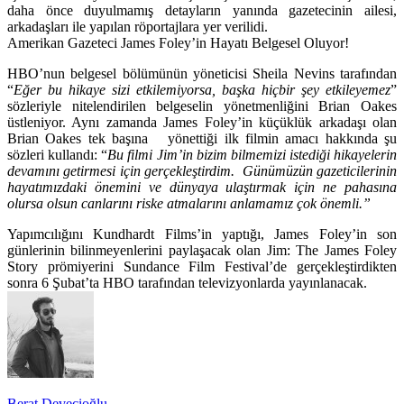
daha önce duyulmamış detayların yanında gazetecinin ailesi,
arkadaşları ile yapılan röportajlara yer verilidi.
Amerikan Gazeteci James Foley’in Hayatı Belgesel Oluyor!
HBO’nun belgesel bölümünün yöneticisi
Sheila Nevins
tarafından
“
Eğer bu hikaye sizi etkilemiyorsa, başka hiçbir şey etkileyemez
”
sözleriyle nitelendirilen belgeselin yönetmenliğini
Brian Oakes
üstleniyor. Aynı zamanda James Foley’in küçüklük arkadaşı olan
Brian Oakes tek başına yönettiği ilk filmin amacı hakkında şu
sözleri kullandı: “
Bu filmi Jim’in bizim bilmemizi istediği hikayelerin
devamını getirmesi için gerçekleştirdim. Günümüzün gazeticilerinin
hayatımızdaki önemini ve dünyaya ulaştırmak için ne pahasına
olursa olsun canlarını riske atmalarını anlamamız çok önemli.”
Yapımcılığını Kundhardt Films’in yaptığı, James Foley’in son
günlerinin bilinmeyenlerini paylaşacak olan
Jim: The James Foley
Story
prömiyerini Sundance Film Festival’de gerçekleştirdikten
sonra 6 Şubat’ta HBO tarafından televizyonlarda yayınlanacak.
Berat Devecioğlu