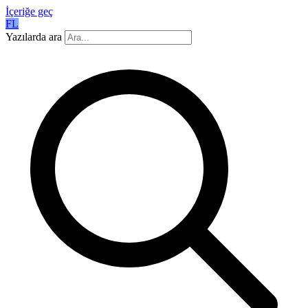
İçeriğe geç
FL
Yazılarda ara