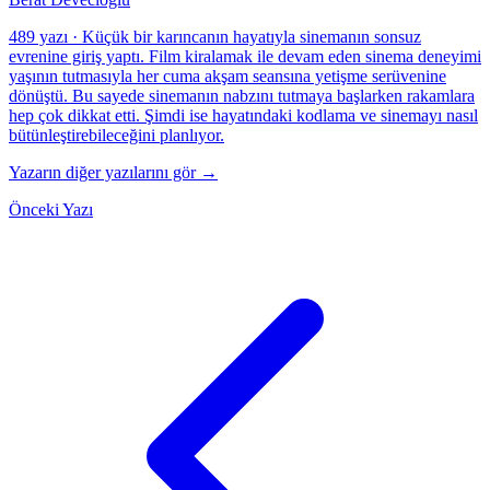
489 yazı
·
Küçük bir karıncanın hayatıyla sinemanın sonsuz
evrenine giriş yaptı. Film kiralamak ile devam eden sinema deneyimi
yaşının tutmasıyla her cuma akşam seansına yetişme serüvenine
dönüştü. Bu sayede sinemanın nabzını tutmaya başlarken rakamlara
hep çok dikkat etti. Şimdi ise hayatındaki kodlama ve sinemayı nasıl
bütünleştirebileceğini planlıyor.
Yazarın diğer yazılarını gör →
Önceki Yazı