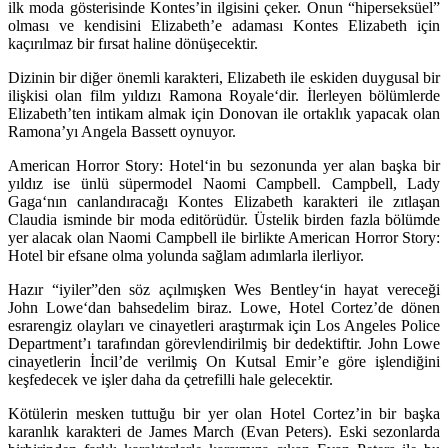
ilk moda gösterisinde Kontes’in ilgisini çeker. Onun “hiperseksüel”
olması ve kendisini Elizabeth’e adaması Kontes Elizabeth için
kaçırılmaz bir fırsat haline dönüşecektir.
Dizinin bir diğer önemli karakteri, Elizabeth ile eskiden duygusal bir
ilişkisi olan film yıldızı
Ramona Royale
‘dir. İlerleyen bölümlerde
Elizabeth’ten intikam almak için Donovan ile ortaklık yapacak olan
Ramona’yı
Angela Bassett
oynuyor.
American Horror Story: Hotel
‘in bu sezonunda yer alan başka bir
yıldız ise ünlü süpermodel
Naomi Campbell. Campbell,
Lady
Gaga
‘nın canlandıracağı Kontes Elizabeth karakteri ile zıtlaşan
Claudia
isminde bir moda editörüdür. Üstelik birden fazla bölümde
yer alacak olan
Naomi Campbell
ile birlikte
American Horror Story:
Hotel
bir efsane olma yolunda sağlam adımlarla ilerliyor.
Hazır “iyiler”den söz açılmışken
Wes Bentley
‘in hayat vereceği
John Lowe
‘dan bahsedelim biraz.
Lowe,
Hotel Cortez’de dönen
esrarengiz olayları ve cinayetleri araştırmak için Los Angeles Police
Department’ı tarafından görevlendirilmiş bir dedektiftir.
John Lowe
cinayetlerin İncil’de verilmiş On Kutsal Emir’e göre işlendiğini
keşfedecek ve işler daha da çetrefilli hale gelecektir.
Kötülerin mesken tuttuğu bir yer olan Hotel Cortez’in bir başka
karanlık karakteri de
James March (Evan Peters)
. Eski sezonlarda