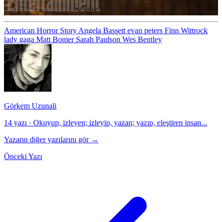
American Horror Story
Angela Bassett
evan peters
Finn Wittrock
lady gaga
Matt Bomer
Sarah Paulson
Wes Bentley
Görkem Uzunali
14 yazı
·
Okuyup, izleyen; izleyip, yazan; yazıp, eleştiren insan...
Yazarın diğer yazılarını gör →
Önceki Yazı