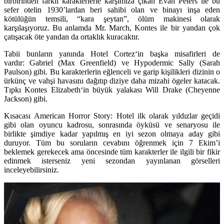
birbirinden farklı karakterlerle karşımıza çıkan
Evan Peters
ile bu
sefer otelin 1930’lardan beri sahibi olan ve binayı inşa eden
kötülüğün temsili, “kara şeytan”, ölüm makinesi olarak
karşılaşıyoruz. Bu anlamda Mr. March, Kontes ile bir yandan çok
çatışacak öte yandan da ortaklık kuracaktır.
Tabii bunların yanında
Hotel Cortez
‘in başka misafirleri de
vardır:
Gabriel (Max Greenfield)
ve
Hypodermic Sally (Sarah
Paulson)
gibi. Bu karakterlerin eğlenceli ve garip kişilikleri dizinin o
ürkünç ve vahşi havasını dağıtıp diziye daha mizahi ögeler katacak.
Tıpkı
Kontes Elizabeth
‘in büyük yalakası
Will Drake (Cheyenne
Jackson)
gibi.
Kısacası
American Horror Story: Hotel
ilk olarak yıldızlar geçidi
gibi olan oyuncu kadrosu, sonrasında öyküsü ve senaryosu ile
birlikte şimdiye kadar yapılmış en iyi sezon olmaya aday gibi
duruyor. Tüm bu soruların cevabını öğrenmek için 7 Ekim’i
beklemek gerekecek ama öncesinde tüm karakterler ile ilgili bir fikir
edinmek isterseniz yeni sezondan yayınlanan görselleri
inceleyebilirsiniz.