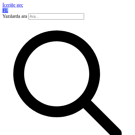
İçeriğe geç
FL
Yazılarda ara