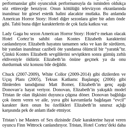
performanslar gibi oyunculuk performansıyla da isminden oldukça
söz ettireceğe benziyor. Onun kötülüğü televizyon ekranlarında
inanılmaz bir görsel estetik halini alacaktır mutlaka. Bu anlamda
American Horror Story: Hotel
diğer sezonlara göre bir adım önde
gibi. Tabii buna diğer karakterlerin de çok fazla katkısı var.
Lady Gaga
bu sezon
American Horror Story: Hotel
‘e
mekan olacak
Hotel Cortez
‘in sahibi olan
Kontes Elizabeth
karakterini
canlandırıyor. Elizabeth hayatını tamamen seks ve kan ile sürdüren,
bir yandan inanılmaz cazibeli öte yandansa ölümcül bir “yaratık”tır.
Çünkü Kontes Elizabeth sevgililerini seviştikten sonra gümüş zırhlı
eldiveniyle öldürür. Elizabeth’in önüne geçmek ya da onu
durdurmak söz konusu bile değildir.
Chuck (2007-2009), White Collor (2009-2014)
gibi dizilerden ve
Uçuş Planı (2005), Teksas Katliamı: Başlangıç (2006)
gibi
filmlerden tanıdığımız
Matt Bomer
, Elizabeth’in genç aşığı
Donovan
‘a hayat veriyor. Donovan, Elizabeth’in yakışıklı model
Tristan ile olan ilişkisini duyunca çılgına döner. Donovan bağlılığa
çok önem veren ve aile, yuva gibi kavramlarla bağdaşan “evcil”
karakter iken onun bu özellikleri Elizabeth’in sınırsız açlığı
karşısında pek de anlam ifade etmiyor.
Tristan’ı ise
Masters of Sex
dizisinde
Dale
karakterine hayat veren
oyuncu
Finn Wittrock
canlandırıyor. Tristan, Hotel Cortez’deki daha