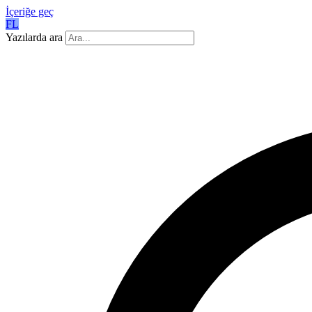
İçeriğe geç
FL
Yazılarda ara