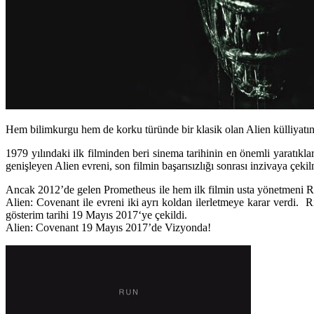
Hem bilimkurgu hem de korku türünde bir klasik olan Alien külliyatı
1979 yılındaki ilk filminden beri sinema tarihinin en önemli yaratıkla
genişleyen
Alien
evreni, son filmin başarısızlığı sonrası inzivaya çe
Ancak 2012’de gelen
Prometheus
ile hem ilk filmin usta yönetmeni
R
Alien: Covenant
ile evreni iki ayrı koldan ilerletmeye karar verdi.
gösterim tarihi
19 Mayıs 2017
‘ye çekildi.
Alien: Covenant 19 Mayıs 2017’de Vizyonda!