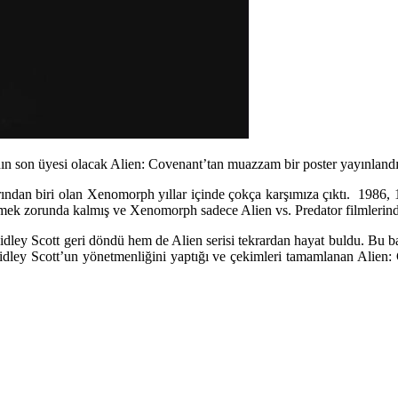
nın son üyesi olacak Alien: Covenant’tan muazzam bir poster yayınlandı
rından biri olan
Xenomorph
yıllar içinde çokça karşımıza çıktı. 1986, 
kilmek zorunda kalmış ve Xenomorph sadece Alien vs. Predator filmlerind
idley Scott
geri döndü hem de Alien serisi tekrardan hayat buldu. Bu 
 Ridley Scott’un yönetmenliğini yaptığı ve çekimleri tamamlanan Alien: