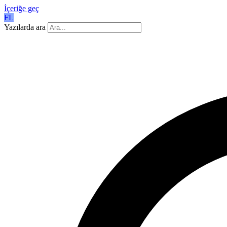
İçeriğe geç
FL
Yazılarda ara