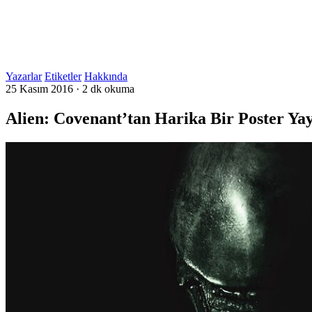
Yazarlar
Etiketler
Hakkında
25 Kasım 2016
·
2 dk okuma
Alien: Covenant’tan Harika Bir Poster Yay