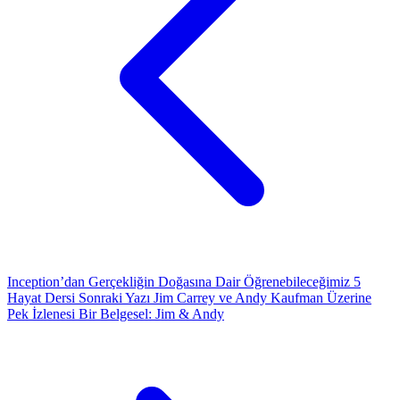
Inception’dan Gerçekliğin Doğasına Dair Öğrenebileceğimiz 5
Hayat Dersi
Sonraki Yazı
Jim Carrey ve Andy Kaufman Üzerine
Pek İzlenesi Bir Belgesel: Jim & Andy