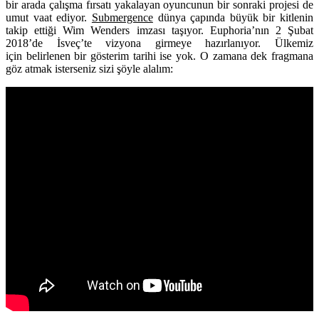
bir arada çalışma fırsatı yakalayan oyuncunun bir sonraki projesi de
umut vaat ediyor.
Submergence
dünya çapında büyük bir kitlenin
takip ettiği
Wim Wenders
imzası taşıyor. Euphoria’nın 2 Şubat
2018’de İsveç’te vizyona girmeye hazırlanıyor. Ülkemiz
için belirlenen bir gösterim tarihi ise yok. O zamana dek fragmana
göz atmak isterseniz sizi şöyle alalım: