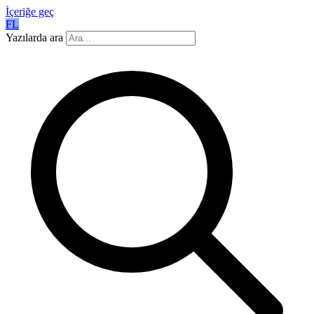
İçeriğe geç
FL
Yazılarda ara