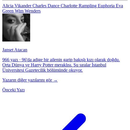
Alicia Vikander
Charles Dance
Charlotte Rampling
Euphoria
Eva
Green
Wim Wenders
Janset Atacan
966 yazı
·
96'da adige bir ailenin garip bakışlı kızı olarak doğdu.
Orta Dünya ve Harry Potter meraklısı. Şu sıralar İstanbul
Üniversitesi Gazetecilik bölümünde okuyor.
Yazarın diğer yazılarını gör →
Önceki Yazı