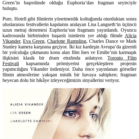
Green’in başrolünde olduğu Euphoria’dan fragman seyirciyle
buluştu.
Pure
,
Hotell
gibi filmlerin yönetmenlik koltuğunda oturduktan sonra
uluslararası festivallerin kapılarını aralayan
Lisa Langseth
‘in üçüncü
uzun metraj denemesi
Euphoria
‘nın fragmanı yayınlandı. Oyuncu
kadrosunda birbirinden başarılı isimlerin yer aldığı filmde
Alicia
Vikander
,
Eva Green
,
Charlotte Rampling
,
Charles Dance
ve
Mark
Stanley
kamera karşısına geçiyor. İki kız kardeşin Avrupa’da gizemli
bir yolculuğa çıkmasını konu alan film Ines ve Emilie’nin karmaşık
ilişkisini klasik bir dram etrafında anlatıyor.
Toronto Film
Festivali
kapsamında prömiyerini gerçekleştiren projenin
yapımcılığını Vikander üstleniyor. Daha önce yayınlanan görseller
filmin atmosferine yakışan mistik bir havaya sahipken; fragman
heyecan dolu bir hikâye izleyeceğimizin sinyallerini veriyor.