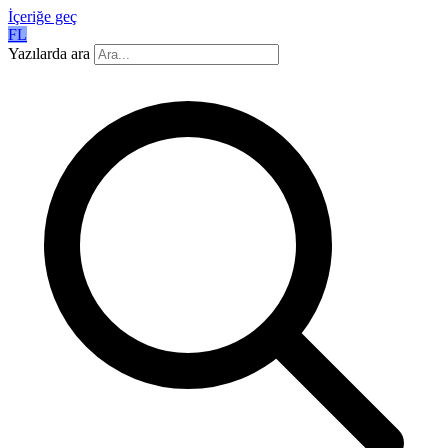
İçeriğe geç
FL
Yazılarda ara