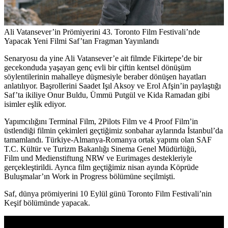
Ali Vatansever’in Prömiyerini 43. Toronto Film Festivali’nde
Yapacak Yeni Filmi Saf’tan Fragman Yayınlandı
Senaryosu da yine Ali Vatansever’e ait filmde Fikirtepe’de bir
gecekonduda yaşayan genç evli bir çiftin kentsel dönüşüm
söylentilerinin mahalleye düşmesiyle beraber dönüşen hayatları
anlatılıyor. Başrollerini
Saadet Işıl Aksoy
ve
Erol Afşin
’in paylaştığı
Saf’ta ikiliye
Onur Buldu, Ümmü Putgül
ve
Kida Ramadan
gibi
isimler eşlik ediyor.
Yapımcılığını Terminal Film, 2Pilots Film ve 4 Proof Film’in
üstlendiği filmin çekimleri geçtiğimiz sonbahar aylarında İstanbul’da
tamamlandı. Türkiye-Almanya-Romanya ortak yapımı olan SAF
T.C. Kültür ve Turizm Bakanlığı Sinema Genel Müdürlüğü,
Film und Medienstiftung NRW ve Eurimages destekleriyle
gerçekleştirildi. Ayrıca film geçtiğimiz nisan ayında Köprüde
Buluşmalar’ın Work in Progress bölümüne seçilmişti.
Saf, dünya prömiyerini 10 Eylül günü Toronto Film Festivali’nin
Keşif bölümünde yapacak.