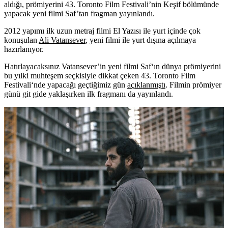
aldığı, prömiyerini 43. Toronto Film Festivali’nin Keşif bölümünde
yapacak yeni filmi Saf’tan fragman yayınlandı.
2012 yapımı ilk uzun metraj filmi El Yazısı ile yurt içinde çok
konuşulan
Ali Vatansever
, yeni filmi ile yurt dışına açılmaya
hazırlanıyor.
Hatırlayacaksınız Vatansever’in yeni filmi
Saf
‘ın dünya prömiyerini
bu yılki muhteşem seçkisiyle dikkat çeken
43. Toronto Film
Festivali
‘nde yapacağı geçtiğimiz gün
açıklanmıştı
. Filmin prömiyer
günü git gide yaklaşırken ilk fragmanı da yayınlandı.