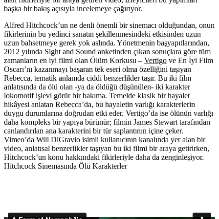
başka bir bakış açısıyla incelemeye çağırıyor.
Alfred Hitchcock’un ne denli önemli bir sinemacı olduğundan, onun
fikirlerinin bu yedinci sanatın şekillenmesindeki etkisinden uzun
uzun bahsetmeye gerek yok aslında. Yönetmenin başyapıtlarından,
2012 yılında Sight and Sound anketinden çıkan sonuçlara göre tüm
zamanların en iyi filmi olan Ölüm Korkusu –
Vertigo
ve En İyi Film
Oscarı’nı kazanmayı başaran tek eseri olma özelliğini taşıyan
Rebecca, tematik anlamda ciddi benzerlikler taşır. Bu iki film
anlatısında da ölü olan -ya da öldüğü düşünülen- iki karakter
lokomotif işlevi görür bir bakıma. Temelde klasik bir hayalet
hikâyesi anlatan Rebecca’da, bu hayaletin varlığı karakterlerin
duygu durumlarına doğrudan etki eder. Vertigo’da ise ölünün varlığı
daha kompleks bir yapıya bürünür; filmin James Stewart tarafından
canlandırılan ana karakterini bir tür saplantının içine çeker.
Vimeo’da Will DiGravio isimli kullanıcının kanalında yer alan bir
video, anlatısal benzerlikler taşıyan bu iki filmi bir araya getirirken,
Hitchcock’un konu hakkındaki fikirleriyle daha da zenginleşiyor.
Hitchcock Sinemasında Ölü Karakterler