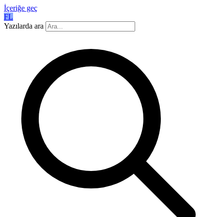
İçeriğe geç
FL
Yazılarda ara