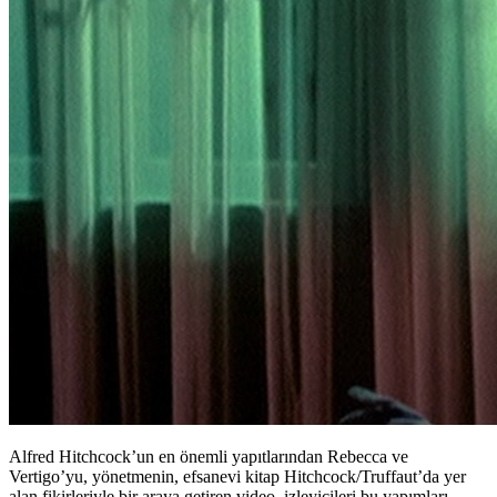
Alfred Hitchcock’un en önemli yapıtlarından Rebecca ve
Vertigo’yu, yönetmenin, efsanevi kitap Hitchcock/Truffaut’da yer
alan fikirleriyle bir araya getiren video, izleyicileri bu yapımları