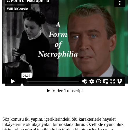
Söz konusu iki yapım, içeriklerindeki ölü karakterlerle hayalet
hikâyelerine oldukça yakın bir noktada durur. Özellikle oyunculuk
biçimleri ve görsel tercihlerle bu türden bir atmosfer kazanan