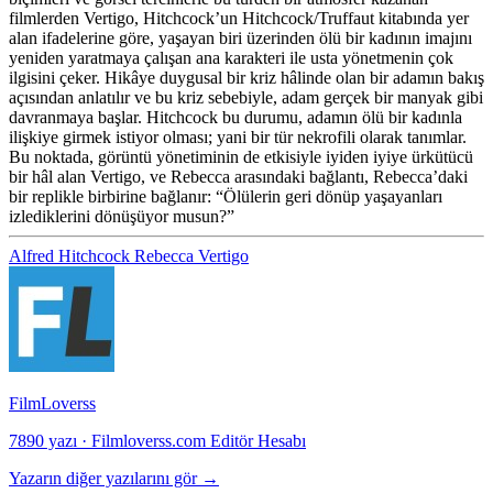
filmlerden Vertigo, Hitchcock’un Hitchcock/Truffaut kitabında yer
alan ifadelerine göre, yaşayan biri üzerinden ölü bir kadının imajını
yeniden yaratmaya çalışan ana karakteri ile usta yönetmenin çok
ilgisini çeker. Hikâye duygusal bir kriz hâlinde olan bir adamın bakış
açısından anlatılır ve bu kriz sebebiyle, adam gerçek bir manyak gibi
davranmaya başlar. Hitchcock bu durumu, adamın ölü bir kadınla
ilişkiye girmek istiyor olması; yani bir tür nekrofili olarak tanımlar.
Bu noktada, görüntü yönetiminin de etkisiyle iyiden iyiye ürkütücü
bir hâl alan Vertigo, ve Rebecca arasındaki bağlantı, Rebecca’daki
bir replikle birbirine bağlanır: “Ölülerin geri dönüp yaşayanları
izlediklerini dönüşüyor musun?”
Alfred Hitchcock
Rebecca
Vertigo
FilmLoverss
7890 yazı
·
Filmloverss.com Editör Hesabı
Yazarın diğer yazılarını gör →