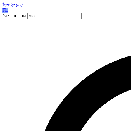
İçeriğe geç
FL
Yazılarda ara