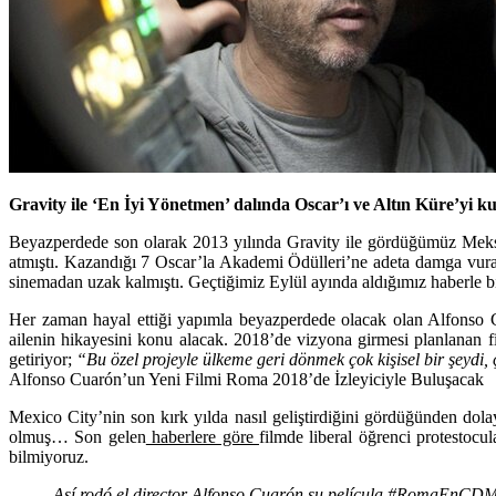
Gravity ile ‘En İyi Yönetmen’ dalında Oscar’ı ve Altın Küre’yi 
Beyazperdede son olarak 2013 yılında Gravity ile gördüğümüz Meks
atmıştı. Kazandığı 7 Oscar’la Akademi Ödülleri’ne adeta damga vuran
sinemadan uzak kalmıştı. Geçtiğimiz Eylül ayında aldığımız haberle bi
Her zaman hayal ettiği yapımla beyazperdede olacak olan Alfonso C
ailenin hikayesini konu alacak. 2018’de vizyona girmesi planlanan fi
getiriyor;
“Bu özel projeyle ülkeme geri dönmek çok kişisel bir şeydi, 
Alfonso Cuarón’un Yeni Filmi Roma 2018’de İzleyiciyle Buluşacak
Mexico City’nin son kırk yılda nasıl geliştirdiğini gördüğünden do
olmuş… Son gelen
haberlere göre
filmde liberal öğrenci protestocu
bilmiyoruz.
Así rodó el director Alfonso Cuarón su película
#RomaEnCD