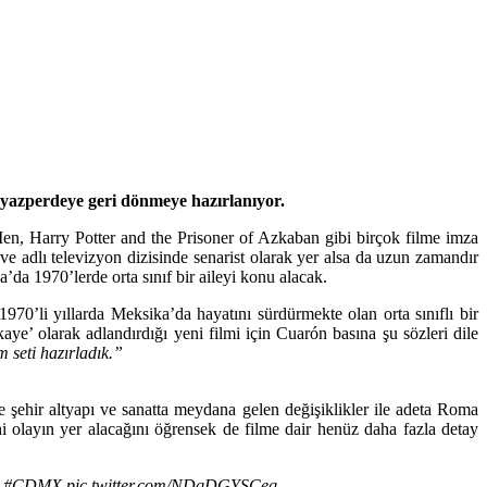
eyazperdeye geri dönmeye hazırlanıyor.
, Harry Potter and the Prisoner of Azkaban gibi birçok filme imza
 adlı televizyon dizisinde senarist olarak yer alsa da uzun zamandır
da 1970’lerde orta sınıf bir aileyi konu alacak.
’li yıllarda Meksika’da hayatını sürdürmekte olan orta sınıflı bir
ye’ olarak adlandırdığı yeni filmi için Cuarón basına şu sözleri dile
m seti hazırladık.”
 şehir a
ltyapı ve sanatta meydana gelen değişiklikler ile adeta Roma
ihi olayın yer alacağını öğrensek de filme dair henüz daha fazla detay
a
#CDMX
pic.twitter.com/NDqDGYSCeq