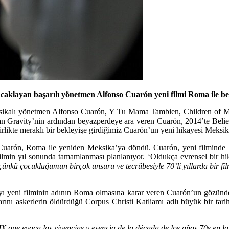
kucaklayan başarılı yönetmen Alfonso Cuarón yeni filmi Roma ile b
ikalı yönetmen Alfonso Cuarón, Y Tu Mama Tambien, Children of Men
 Gravity’nin ardından beyazperdeye ara veren Cuarón, 2014’te Believe
rlikte meraklı bir bekleyişe girdiğimiz Cuarón’un yeni hikayesi Meksika’
uarón, Roma ile yeniden Meksika’ya döndü. Cuarón, yeni filminde 1970
lmin yıl sonunda tamamlanması planlanıyor. ‘Oldukça evrensel bir hika
çünkü çocukluğumun birçok unsuru ve tecrübesiyle 70’li yıllarda bir fil
layı yeni filminin adının Roma olmasına karar veren Cuarón’un gözünde
larını askerlerin öldürdüğü Corpus Christi Katliamı adlı büyük bir tar
MX
que evoca las vivencias y esencia de la década de los años 70s en l