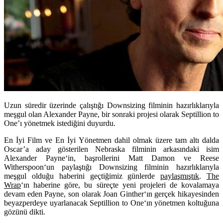
Uzun süredir üzerinde çalıştığı Downsizing filminin hazırlıklarıyla
meşgul olan Alexander Payne, bir sonraki projesi olarak Septillion to
One’ı yönetmek istediğini duyurdu.
En İyi Film ve En İyi Yönetmen dahil olmak üzere tam altı dalda
Oscar’a aday gösterilen
Nebraska
filminin arkasındaki isim
Alexander Payne
‘in, başrollerini
Matt Damon
ve
Reese
Witherspoon
‘un paylaştığı
Downsizing
filminin hazırlıklarıyla
meşgul olduğu haberini geçtiğimiz günlerde
paylaşmıştık
.
The
Wrap
‘ın haberine göre, bu süreçte yeni projeleri de kovalamaya
devam eden Payne, son olarak
Joan Ginther
‘ın gerçek hikayesinden
beyazperdeye uyarlanacak
Septillion to One
‘ın yönetmen koltuğuna
gözünü dikti.