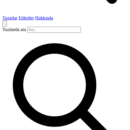
Yazarlar
Etiketler
Hakkında
Yazılarda ara