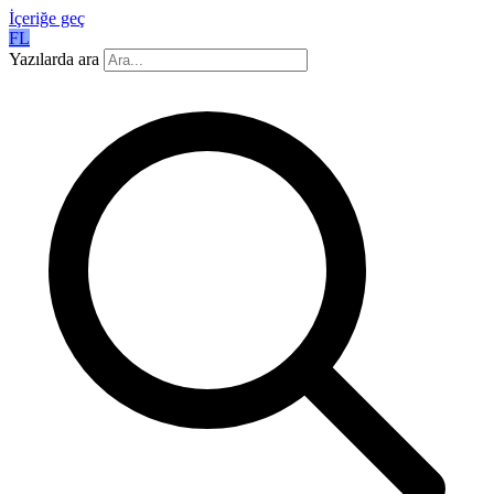
İçeriğe geç
FL
Yazılarda ara