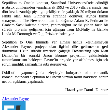
Septillion to One’ın konusu, Standford Üniversitesi’nde edindiği
istatistik bilgilerinden yararlanarak 1993 ve 2010 yılları arasında tam
dört kez kazandığı piyango çekilişleri ile yaklaşık 20 milyon doların
sahibi olan Joan Ginther’ın etrafında dönüyor. Ayrıca filmin
senaryosunu
The Newsroom
‘dan tanıdığımız
Adam R. Perlman
ile
Graham Sack
kaleme alırken, yapımcılığını ise iki yıldan fazla bir
süredir projenin gelişmesi için uğraşan
Tom McNulty
ile birlikte
Linda McDonough
ve
Gigi Pritzker
üstleniyor.
Septillion to One filminde yer alması henüz kesinleşmeyen
Alexander Payne, projeye olan ilgisini dile getirmekten geri
durmuyor. Uzun süredir üzerinde çalıştığı Downsizing için Matt
Damon’ın bir sonraki Jason Bourne projesinin çekimlerinin
tamamlanmasını bekleyen Payne’in projede yer alabilmesi için tek
sorun şimdilik zamanlama gibi görünüyor.
OddLot
‘ın yapımcılığında izleyiciyle buluşacak olan romantik
komedi tadındaki
Septillion to One
‘ın vizyon tarihi hakkında henüz
net bir açıklama yapılmadı.
Hazırlayan: Damla Durmaz
Alexander Payne