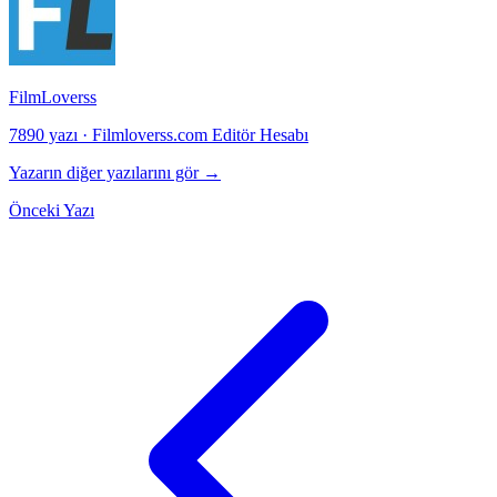
FilmLoverss
7890 yazı
·
Filmloverss.com Editör Hesabı
Yazarın diğer yazılarını gör →
Önceki Yazı