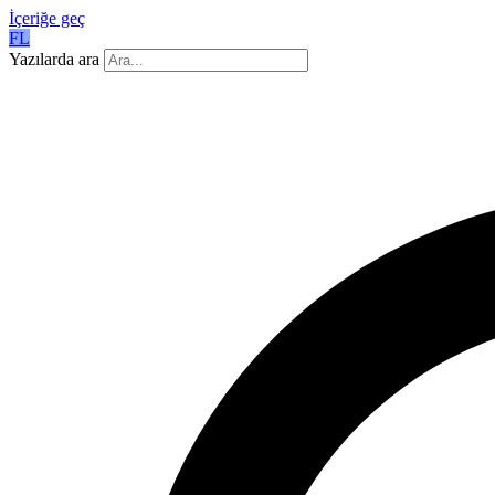
İçeriğe geç
FL
Yazılarda ara