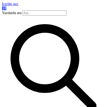
İçeriğe geç
FL
Yazılarda ara