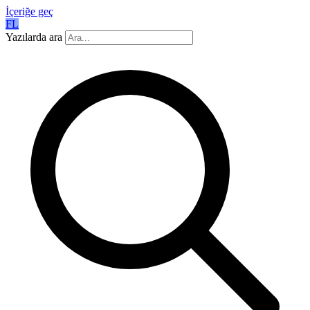
İçeriğe geç
FL
Yazılarda ara