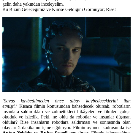
gelin daha yakından inceleyelim.
Bu Bizim Geleceğimiz ve Kimse Geldiğini Görmüyor; Rise!
‘Savaş kaybedilmeden önce albay kaybedeceklerini ilan
etmişti.’
Kısaca filmin konusundan bahsedecek olursak, robotların
insanlara saldırdıkları ve zulmettikleri hikâyeleri ve filmleri çokça
okuduk ve izledik. Peki, ne oldu da robotlar ve insanlar düşman
oldular? Rise insanların robotlara saldırması ve sonrasında olan
olayları 5 dakikanın içine sığdırıyor. Filmin oyuncu kadrosunda ise
Anton Yelchin
ve
Rufus Sewell
yer alıyor. Filmde izleyeceğiniz