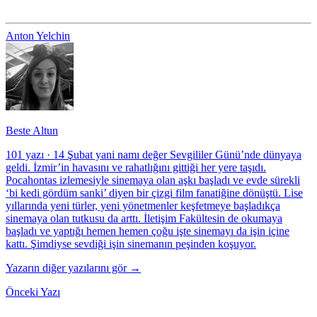
Anton Yelchin
Beste Altun
101 yazı
·
14 Şubat yani namı değer Sevgililer Günü’nde dünyaya
geldi. İzmir’in havasını ve rahatlığını gittiği her yere taşıdı.
Pocahontas izlemesiyle sinemaya olan aşkı başladı ve evde sürekli
‘bi kedi gördüm sanki’ diyen bir çizgi film fanatiğine dönüştü. Lise
yıllarında yeni türler, yeni yönetmenler keşfetmeye başladıkça
sinemaya olan tutkusu da arttı. İletişim Fakültesin de okumaya
başladı ve yaptığı hemen hemen çoğu işte sinemayı da işin içine
kattı. Şimdiyse sevdiği işin sinemanın peşinden koşuyor.
Yazarın diğer yazılarını gör →
Önceki Yazı