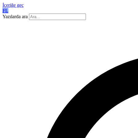
İçeriğe geç
FL
Yazılarda ara