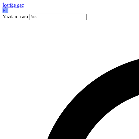
İçeriğe geç
FL
Yazılarda ara