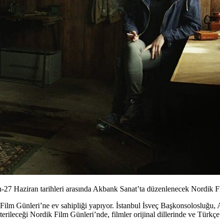
an-27 Haziran tarihleri arasında Akbank Sanat’ta düzenlenecek Nordik 
Film Günleri’
ne ev sahipliği yapıyor. İstanbul İsveç Başkonsolosluğu,
ileceği Nordik Film Günleri’nde, filmler orijinal dillerinde ve Türkçe