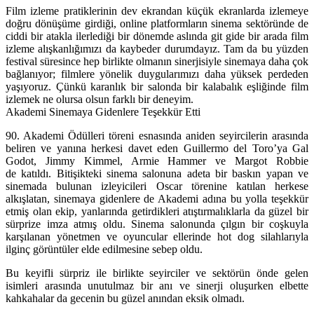
Film izleme pratiklerinin dev ekrandan küçük ekranlarda izlemeye
doğru dönüşüme girdiği, online platformların sinema sektöründe de
ciddi bir atakla ilerlediği bir dönemde aslında git gide bir arada film
izleme alışkanlığımızı da kaybeder durumdayız. Tam da bu yüzden
festival süresince hep birlikte olmanın sinerjisiyle sinemaya daha çok
bağlanıyor; filmlere yönelik duygularımızı daha yüksek perdeden
yaşıyoruz. Çünkü karanlık bir salonda bir kalabalık eşliğinde film
izlemek ne olursa olsun farklı bir deneyim.
Akademi Sinemaya Gidenlere Teşekkür Etti
90. Akademi Ödülleri töreni esnasında aniden seyircilerin arasında
beliren ve yanına herkesi davet eden Guillermo del Toro’ya Gal
Godot, Jimmy Kimmel, Armie Hammer ve Margot Robbie
de katıldı. Bitişikteki sinema salonuna adeta bir baskın yapan ve
sinemada bulunan izleyicileri Oscar törenine katılan herkese
alkışlatan, sinemaya gidenlere de Akademi adına bu yolla teşekkür
etmiş olan ekip, yanlarında getirdikleri atıştırmalıklarla da güzel bir
sürprize imza atmış oldu. Sinema salonunda çılgın bir coşkuyla
karşılanan yönetmen ve oyuncular ellerinde hot dog silahlarıyla
ilginç görüntüler elde edilmesine sebep oldu.
Bu keyifli sürpriz ile birlikte seyirciler ve sektörün önde gelen
isimleri arasında unutulmaz bir anı ve sinerji oluşurken elbette
kahkahalar da gecenin bu güzel anından eksik olmadı.