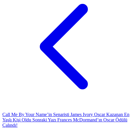
Call Me By Your Name’in Senaristi James Ivory Oscar Kazanan En
Yaşlı Kişi Oldu
Sonraki Yazı
Frances McDormand’ın Oscar Ödülü
Çalındı!