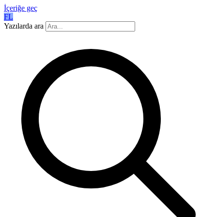
İçeriğe geç
FL
Yazılarda ara