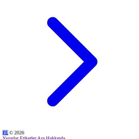
FL
© 2026
Yazarlar
Etiketler
Ara
Hakkında