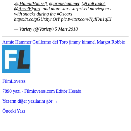
.
@HamillHimself
,
@armiehammer
,
@GalGadot
,
@AnselElgort
, and more stars surprised moviegoers
with snacks during the
#Oscars
https://t.co/gGUxhynOtY
pic.twitter.com/NyIFAi1qEI
— Variety (@Variety)
5 Mart 2018
Armie Hammer
Guillermo del Toro
jimmy kimmel
Margot Robbie
FilmLoverss
7890 yazı
·
Filmloverss.com Editör Hesabı
Yazarın diğer yazılarını gör →
Önceki Yazı