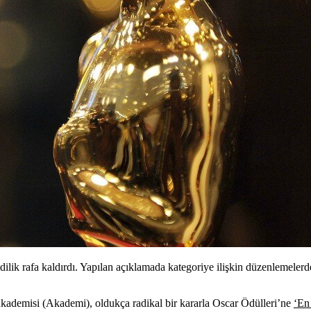
lik rafa kaldırdı. Yapılan açıklamada kategoriye ilişkin düzenlemeler
Akademisi (Akademi), oldukça radikal bir kararla Oscar Ödülleri’ne
‘En