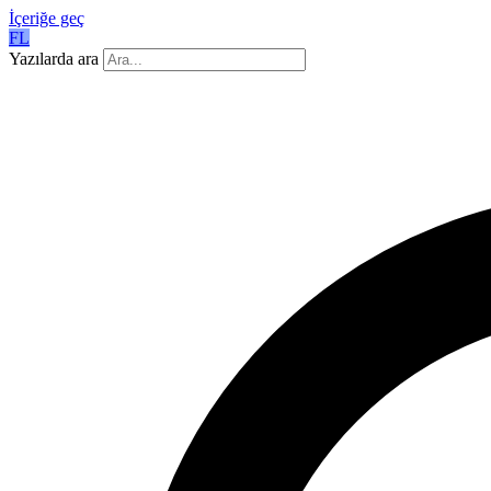
İçeriğe geç
FL
Yazılarda ara