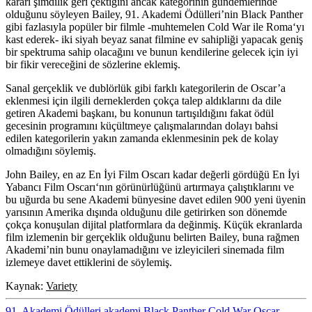
kararı şimdilik geri çektiğini ancak kategorinin gündemlerinde
olduğunu söyleyen Bailey, 91. Akademi Ödülleri’nin
Black Panther
gibi fazlasıyla popüler bir filmle -muhtemelen
Cold War
ile
Roma
‘yı
kast ederek- iki siyah beyaz sanat filmine ev sahipliği yapacak geniş
bir spektruma sahip olacağını ve bunun kendilerine gelecek için iyi
bir fikir vereceğini de sözlerine eklemiş.
Sanal gerçeklik ve dublörlük gibi farklı kategorilerin de Oscar’a
eklenmesi için ilgili derneklerden çokça talep aldıklarını da dile
getiren Akademi başkanı, bu konunun tartışıldığını fakat ödül
gecesinin programını küçültmeye çalışmalarından dolayı bahsi
edilen kategorilerin yakın zamanda eklenmesinin pek de kolay
olmadığını söylemiş.
John Bailey, en az En İyi Film Oscarı kadar değerli gördüğü
En İyi
Yabancı Film Oscarı
‘nın görünürlüğünü artırmaya çalıştıklarını ve
bu uğurda bu sene Akademi bünyesine davet edilen 900 yeni üyenin
yarısının Amerika dışında olduğunu dile getirirken son dönemde
çokça konuşulan dijital platformlara da değinmiş. Küçük ekranlarda
film izlemenin bir gerçeklik olduğunu belirten Bailey, buna rağmen
Akademi’nin bunu onaylamadığını ve izleyicileri sinemada film
izlemeye davet ettiklerini de söylemiş.
Kaynak:
Variety
91. Akademi Ödülleri
akademi
Black Panther
Cold War
Oscar