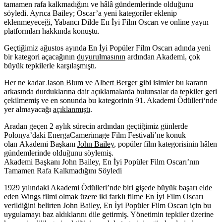
tamamen rafa kalkmadığını ve hâlâ gündemlerinde olduğunu
söyledi. Ayrıca Bailey; Oscar’a yeni kategoriler eklenip
eklenmeyeceği, Yabancı Dilde En İyi Film Oscarı ve online yayın
platformları hakkında konuştu.
Geçtiğimiz ağustos ayında
En İyi Popüler Film Oscarı
adında yeni
bir kategori açacağının
duyurulmasının
ardından
Akademi
, çok
büyük tepkilerle karşılaşmıştı.
Her ne kadar
Jason Blum
ve
Albert Berger
gibi isimler bu kararın
arkasında durduklarına dair açıklamalarda bulunsalar da tepkiler geri
çekilmemiş ve en sonunda bu kategorinin
91. Akademi Ödülleri
‘nde
yer almayacağı
açıklanmıştı
.
Aradan geçen 2 aylık sürecin ardından geçtiğimiz günlerde
Polonya’daki EnergaCamerimage Film Festivali’ne konuk
olan Akademi Başkanı
John Bailey
, popüler film kategorisinin hâlen
gündemlerinde olduğunu söylemiş.
Akademi Başkanı John Bailey, En İyi Popüler Film Oscarı’nın
Tamamen Rafa Kalkmadığını Söyledi
1929 yılındaki Akademi Ödülleri’nde biri gişede büyük başarı elde
eden Wings filmi olmak üzere iki farklı filme En İyi Film Oscarı
verildiğini belirten John Bailey, En İyi Popüler Film Oscarı için bu
uygulamayı baz aldıklarını dile getirmiş. Yönetimin tepkiler üzerine