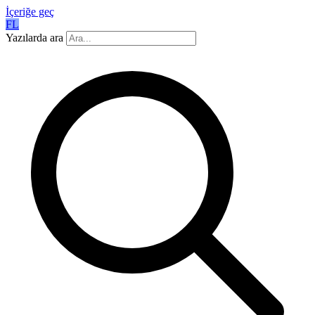
İçeriğe geç
FL
Yazılarda ara