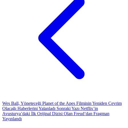
Wes Ball, Yöneteceği Planet of the Apes Filminin Yeniden Çevrim
Olacağı Haberlerini Yalanladı
Sonraki Yazı
Netflix’in
Avusturya’daki İlk Orijinal Dizisi Olan Freud’dan Fragman
Yayınlandı