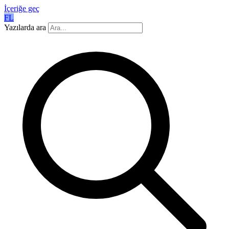
İçeriğe geç
FL
Yazılarda ara