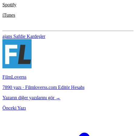
Spotify
iTunes
ajans
Safdie Kardeşler
FilmLoverss
7890 yazı
·
Filmloverss.com Editör Hesabı
Yazarın diğer yazılarını gör →
Önceki Yazı