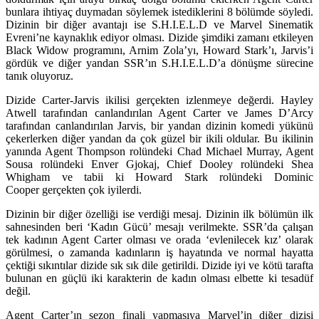
bunlara ihtiyaç duymadan söylemek istediklerini 8 bölümde söyledi.
Dizinin bir diğer avantajı ise S.H.I.E.L.D ve Marvel Sinematik
Evreni’ne kaynaklık ediyor olması. Dizide şimdiki zamanı etkileyen
Black Widow programını, Arnim Zola’yı, Howard Stark’ı, Jarvis’i
gördük ve diğer yandan SSR’ın S.H.I.E.L.D’a dönüşme sürecine
tanık oluyoruz.
Dizide Carter-Jarvis ikilisi gerçekten izlenmeye değerdi. Hayley
Atwell tarafından canlandırılan Agent Carter ve James D’Arcy
tarafından canlandırılan Jarvis, bir yandan dizinin komedi yükünü
çekerlerken diğer yandan da çok güzel bir ikili oldular. Bu ikilinin
yanında Agent Thompson rolündeki Chad Michael Murray, Agent
Sousa rolündeki
Enver Gjokaj,
Chief Dooley rolündeki Shea
Whigham ve tabii ki Howard Stark rolündeki Dominic
Cooper gerçekten çok iyilerdi.
Dizinin bir diğer özelliği ise verdiği mesaj. Dizinin ilk bölümün ilk
sahnesinden beri ‘Kadın Gücü’ mesajı verilmekte. SSR’da çalışan
tek kadının Agent Carter olması ve orada ‘evlenilecek kız’ olarak
görülmesi, o zamanda kadınların iş hayatında ve normal hayatta
çektiği sıkıntılar dizide sık sık dile getirildi. Dizide iyi ve kötü tarafta
bulunan en güçlü iki karakterin de kadın olması elbette ki tesadüf
değil.
Agent Carter’ın sezon finali yapmasıya Marvel’in diğer dizisi