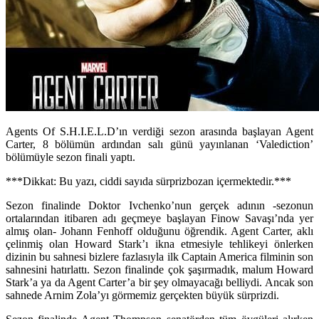
Agents Of S.H.I.E.L.D’ın verdiği sezon arasında başlayan Agent
Carter, 8 bölümün ardından salı günü yayınlanan ‘Valediction’
bölümüyle sezon finali yaptı.
***Dikkat: Bu yazı, ciddi sayıda sürprizbozan içermektedir.***
Sezon finalinde Doktor Ivchenko’nun gerçek adının -sezonun
ortalarından itibaren adı geçmeye başlayan Finow Savaşı’nda yer
almış olan- Johann Fenhoff olduğunu öğrendik. Agent Carter, aklı
çelinmiş olan Howard Stark’ı ikna etmesiyle tehlikeyi önlerken
dizinin bu sahnesi bizlere fazlasıyla ilk Captain America filminin son
sahnesini hatırlattı. Sezon finalinde çok şaşırmadık, malum Howard
Stark’a ya da Agent Carter’a bir şey olmayacağı belliydi. Ancak son
sahnede Arnim Zola’yı görmemiz gerçekten büyük sürprizdi.