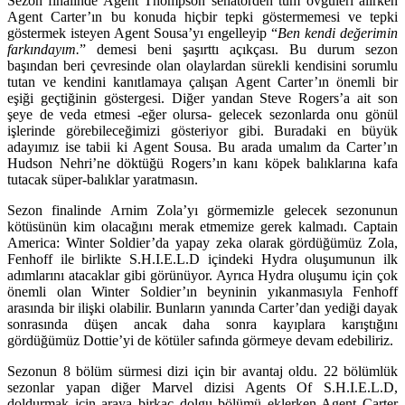
Sezon finalinde Agent Thompson senatörden tüm övgüleri alırken
Agent Carter’ın bu konuda hiçbir tepki göstermemesi ve tepki
göstermek isteyen Agent Sousa’yı engelleyip “
Ben kendi değerimin
farkındayım.
” demesi beni şaşırttı açıkçası. Bu durum sezon
başından beri çevresinde olan olaylardan sürekli kendisini sorumlu
tutan ve kendini kanıtlamaya çalışan Agent Carter’ın önemli bir
eşiği geçtiğinin göstergesi. Diğer yandan Steve Rogers’a ait son
şeye de veda etmesi -eğer olursa- gelecek sezonlarda onu gönül
işlerinde görebileceğimizi gösteriyor gibi. Buradaki en büyük
adayımız ise tabii ki Agent Sousa. Bu arada umalım da Carter’ın
Hudson Nehri’ne döktüğü Rogers’ın kanı köpek balıklarına kafa
tutacak süper-balıklar yaratmasın.
Sezon finalinde Arnim Zola’yı görmemizle gelecek sezonunun
kötüsünün kim olacağını merak etmemize gerek kalmadı. Captain
America: Winter Soldier’da yapay zeka olarak gördüğümüz Zola,
Fenhoff ile birlikte S.H.I.E.L.D içindeki Hydra oluşumunun ilk
adımlarını atacaklar gibi görünüyor. Ayrıca Hydra oluşumu için çok
önemli olan Winter Soldier’ın beyninin yıkanmasıyla Fenhoff
arasında bir ilişki olabilir. Bunların yanında Carter’dan yediği dayak
sonrasında düşen ancak daha sonra kayıplara karıştığını
gördüğümüz Dottie’yi de kötüler safında görmeye devam edebiliriz.
Sezonun 8 bölüm sürmesi dizi için bir avantaj oldu. 22 bölümlük
sezonlar yapan diğer Marvel dizisi Agents Of S.H.I.E.L.D,
doldurmak için araya birkaç dolgu bölümü eklerken Agent Carter