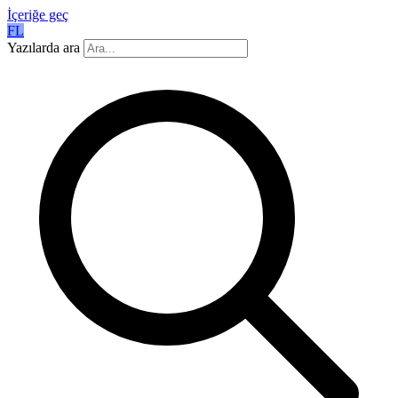
İçeriğe geç
FL
Yazılarda ara