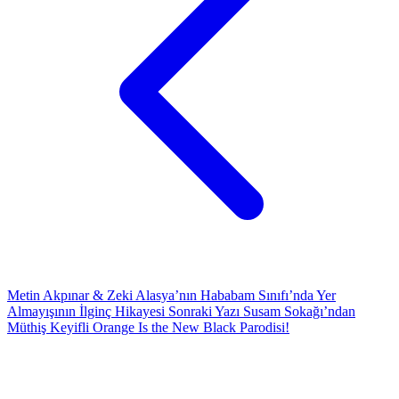
Metin Akpınar & Zeki Alasya’nın Hababam Sınıfı’nda Yer
Almayışının İlginç Hikayesi
Sonraki Yazı
Susam Sokağı’ndan
Müthiş Keyifli Orange Is the New Black Parodisi!