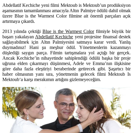
Abdellatif Kechiche yeni filmi Mektoub is Mektoub’un prodüksiyon
aşamasının tamamlanması amacıyla Altın Palmiye ödülü dahil olmak
üzere Blue is the Warmest Color filmine ait önemli parçaları açık
artırmaya çıkardı.
2013 yılında çektiği
Blue is the Warmest Color
filmiyle büyük bir
başarı yakalayan
Abdellatif Kechiche
yeni projesine finansal destek
sağlayabilmek için Altın Palmiyesini satmaya karar verdi. Yanlış
duymadınız! Hani şu meşhur ödül. Yönetmenlerin kazanmayı
düşlediği saygın parça. Filmin tartışmalara yol açtığı bir gerçek.
Ancak Kechiche’in nihayetinde sahiplendiği ödülü başka bir proje
uğruna elden çıkarmayı düşünmesi, Adele ve Emma’nın ilişkisine
göre daha fazla eleştiriyi beraberinde getirecek gibi. Şaşırtıcı bir
haber olmasının yanı sıra, yönetmenin gelecek filmi
Mektoub Is
Mektoub
‘a karşı merakımın artığını gizlemeyeceğim.