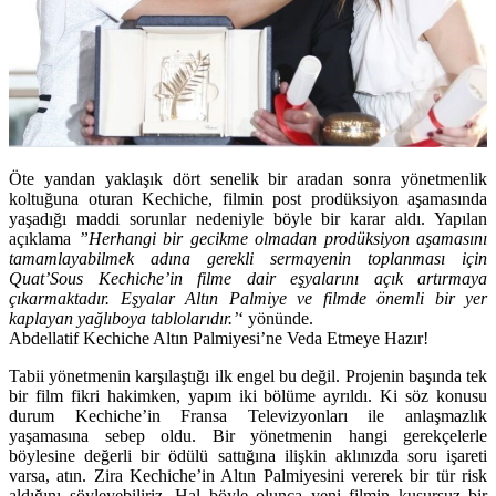
Öte yandan yaklaşık dört senelik bir aradan sonra yönetmenlik
koltuğuna oturan Kechiche, filmin post prodüksiyon aşamasında
yaşadığı maddi sorunlar nedeniyle böyle bir karar aldı. Yapılan
açıklama
”Herhangi bir gecikme olmadan prodüksiyon aşamasını
tamamlayabilmek adına gerekli sermayenin toplanması için
Quat’Sous Kechiche’in filme dair eşyalarını açık artırmaya
çıkarmaktadır. Eşyalar Altın Palmiye ve filmde önemli bir yer
kaplayan yağlıboya tablolarıdır.’
‘ yönünde.
Abdellatif Kechiche Altın Palmiyesi’ne Veda Etmeye Hazır!
Tabii yönetmenin karşılaştığı ilk engel bu değil. Projenin başında tek
bir film fikri hakimken, yapım iki bölüme ayrıldı. Ki söz konusu
durum Kechiche’in Fransa Televizyonları ile anlaşmazlık
yaşamasına sebep oldu. Bir yönetmenin hangi gerekçelerle
böylesine değerli bir ödülü sattığına ilişkin aklınızda soru işareti
varsa, atın. Zira Kechiche’in Altın Palmiyesini vererek bir tür risk
aldığını söyleyebiliriz. Hal böyle olunca yeni filmin kusursuz bir