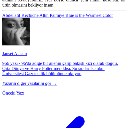
ürün olmasını bekliyor insan.
Abdellatif Kechiche
Altın Palmiye
Blue is the Warmest Color
Janset Atacan
966 yazı
·
96'da adige bir ailenin garip bakışlı kızı olarak doğdu.
Orta Dünya ve Harry Potter meraklısı. Şu sıralar İstanbul
Üniversitesi Gazetecilik bölümünde okuyor.
Yazarın diğer yazılarını gör →
Önceki Yazı