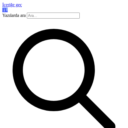
İçeriğe geç
FL
Yazılarda ara