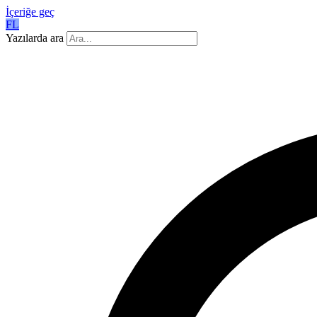
İçeriğe geç
FL
Yazılarda ara