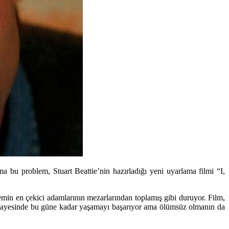
a bu problem, Stuart Beattie’nin hazırladığı yeni uyarlama filmi “I,
emin en çekici adamlarının mezarlarından toplamış gibi duruyor. Film,
r sayesinde bu güne kadar yaşamayı başarıyor ama ölümsüz olmanın da