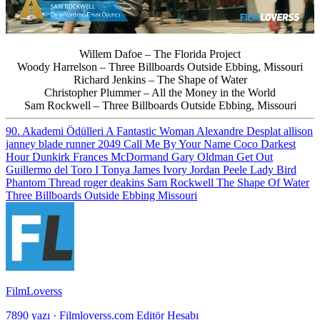
Willem Dafoe – The Florida Project
Woody Harrelson – Three Billboards Outside Ebbing, Missouri
Richard Jenkins – The Shape of Water
Christopher Plummer – All the Money in the World
Sam Rockwell – Three Billboards Outside Ebbing, Missouri
90. Akademi Ödülleri
A Fantastic Woman
Alexandre Desplat
allison
janney
blade runner 2049
Call Me By Your Name
Coco
Darkest
Hour
Dunkirk
Frances McDormand
Gary Oldman
Get Out
Guillermo del Toro
I Tonya
James Ivory
Jordan Peele
Lady Bird
Phantom Thread
roger deakins
Sam Rockwell
The Shape Of Water
Three Billboards Outside Ebbing Missouri
FilmLoverss
7890 yazı
·
Filmloverss.com Editör Hesabı