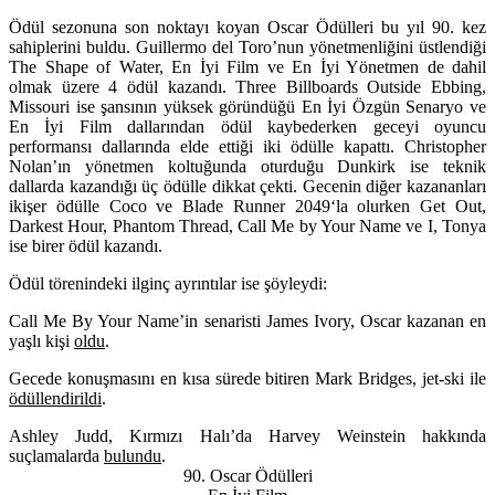
Ödül sezonuna son noktayı koyan Oscar Ödülleri bu yıl 90. kez
sahiplerini buldu. Guillermo del Toro’nun yönetmenliğini üstlendiği
The Shape of Water
, En İyi Film ve En İyi Yönetmen de dahil
olmak üzere 4 ödül kazandı.
Three Billboards Outside Ebbing,
Missouri
ise şansının yüksek göründüğü En İyi Özgün Senaryo ve
En İyi Film dallarından ödül kaybederken geceyi oyuncu
performansı dallarında elde ettiği iki ödülle kapattı. Christopher
Nolan’ın yönetmen koltuğunda oturduğu
Dunkirk
ise teknik
dallarda kazandığı üç ödülle dikkat çekti. Gecenin diğer kazananları
ikişer ödülle
Coco
ve
Blade Runner 2049
‘la olurken
Get Out,
Darkest Hour, Phantom Thread, Call Me by Your Name
ve
I, Tonya
ise birer ödül kazandı.
Ödül törenindeki ilginç ayrıntılar ise şöyleydi:
Call Me By Your Name’in senaristi James Ivory, Oscar kazanan en
yaşlı kişi
oldu
.
Gecede konuşmasını en kısa sürede bitiren Mark Bridges, jet-ski ile
ödüllendirildi
.
Ashley Judd, Kırmızı Halı’da Harvey Weinstein hakkında
suçlamalarda
bulundu
.
90. Oscar Ödülleri