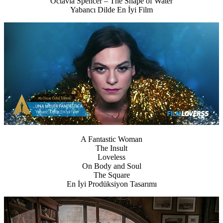
Octavia Spencer – The Shape of Water
Yabancı Dilde En İyi Film
A Fantastic Woman
The Insult
Loveless
On Body and Soul
The Square
En İyi Prodüksiyon Tasarımı