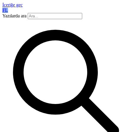
İçeriğe geç
FL
Yazılarda ara