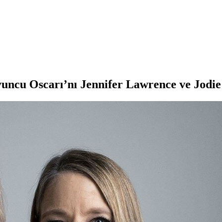
uncu Oscarı’nı Jennifer Lawrence ve Jodie