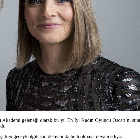
 Akademi geleneği olarak bu yıl En İyi Kadın Oyuncu Oscarı’nı sunm
dı.
şırken geceyle ilgili son detaylar da belli olmaya devam ediyor.