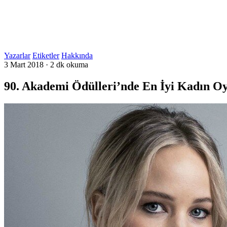
Yazarlar
Etiketler
Hakkında
3 Mart 2018
·
2 dk okuma
90. Akademi Ödülleri’nde En İyi Kadın Oy