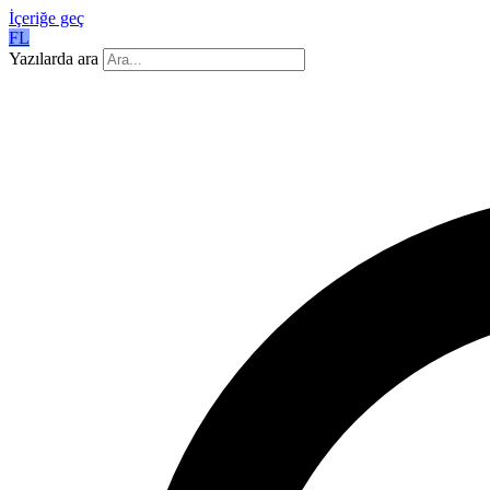
İçeriğe geç
FL
Yazılarda ara