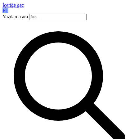
İçeriğe geç
FL
Yazılarda ara