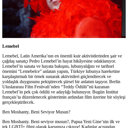
Lemebel
Lemebel, Latin Amerika’nın en önemli kuir aktivistlerinden şair ve
çağdaş sanatçı Pedro Lemebel’in hayat hikâyesine odaklanıyor.
Lemebel’in sanata ve hayata bakışını, lubunyalığını ve tarihsel
önemini “Lemebelce” anlatan yapım, Türkiye lubunya hareketine
karşılaştırmalı bir örnek sunarak aktivistleri güçlendirecek ve
yoldaşlık duygusunu pekiştirecek şiirsel bir anlatım taşıyor. Berlin
Uluslararası Film Festivali’nden “Teddy Ödülü”nü kazanan
Lemebel’in pek çok ödülü ve adaylığı bulunuyor. Bugün Institut
français’ta düzenlenecek gösterimin ardından film üzerine bir söyleşi
gerçekleştirilecek.
Ben Moshanty, Beni Seviyor Musun?
Ben Moshanty. Beni seviyor musun?, Papua Yeni Gine’nin ilk ve
tek LGBTİ+ filmi olarak karşımıza çıkıyor! Kadınlar açısından