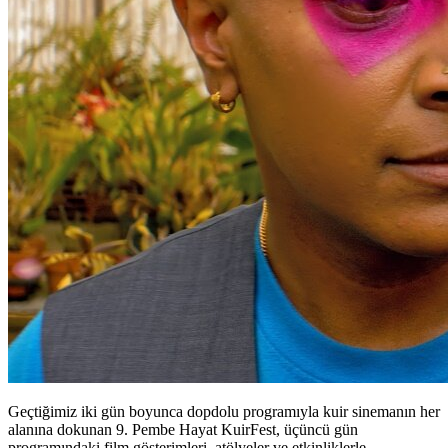
Geçtiğimiz iki gün boyunca dopdolu programıyla kuir sinemanın her
alanına dokunan 9. Pembe Hayat KuirFest, üçüncü gün
programındaki film gösterimleri, atölyeler ve etkinliklerle