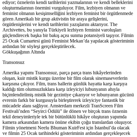
ediyor; öznelerin kendi tarihlerini yazmalarının ve kendi belleklerini
oluşturmalarının önemini vurguluyor. Film, lezbiyen olmanın ve
feminist olmanın kesişimselliğini lezbiyen feminist bir örgütlenmede
gören Amerikalı bir grup aktivistin bir araya gelişlerini,
örgütlenişlerini ve kendi tarihlerini yazışlarını aktarıyor. The
Archivettes, bu yanıyla Türkiyeli lezbiyen feminist varoluşları
güçlendirecek başka bir bakış açısı sunma potansiyeli taşıyor. Filmin
25 Ocak Cumartesi günü Feminist Mekan’da yapılacak gösteriminin
ardından bir söyleşi gerçekleştirilecek.
Gökkuşağının Altında
Transonsuz
Amerika yapımı Transonsuz, parça parça trans hikâyelerinden
oluşan, kuir mistik kurgu üzerine bir film olarak sinemaseverlerin
karşısına çıkıyor. Film, trans hallerin günlük hayatta karşı karşıya
kaldığı tüm olumsuzluklara karşı izleyiciyi lubunyanın ahıyla
biçimlendirilmiş mistik bir gezintiye çıkarıyor ve lubunyanın gücünü
evrenin farklı bir kurgusuyla birleştirerek izleyiciye fantastik bir
mücadele alanı sağlıyor. Amsterdam merkezli TranScreen Film
Festivali’nden “Seyirci Ödülü” ile dönen ve birçok trans öznenin
tekil deneyimleriyle tek bir bütünlüklü hikâye oluşturan yapımda
kamera arkasından kamera önüne ekibin çoğu translardan oluşuyor.
Filmin yönetmeni Neelu Bhuman KuirFest için İstanbul’da olacak
ve filmin 25 Ocak tarihindeki gösteriminin ardından gerçekleşecek