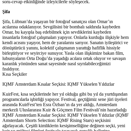
soru-cevap etkinliğinde izleyicilerle söyleşecek.
Şifa
Şifa, Lübnan’da yaşayan bir fotoğraf sanatçısı olan Omar’ın
acılarına odaklanıyor. Sevgilisini bir bombalı saldırıda kaybeden
Omar, bu kayıpla baş edebilmek için sevdiklerini kaybeden
insanlarla fotoğraf çalışmaları yapıyor. Onlarla kurduğu ilişkiyle hem
kendi acısını yaşıyor, hem de yaralarını sarıyor. Sanatın iyileştirici ve
dönüştürücü yanını, kolektif çalışmanın yarattığı hafiflik hissiyle
birleştiriyor ve seyirciye sunuyor. Yasla olan ilişkimize bakan film,
lubunyaların Orta Doğu’da yaşadığı acılara ortak oluyor ve savaşın
karanlık yönünden sanat sayesinde nasıl sıyrılabileceğimizi
fısıldıyor.
Kısa Seçkiler
IQMF Amsterdam Kısalar Seçkisi: IQMF Yükselen Yıldızlar
KuirFest, kısa seçkilerinde her yıl olduğu gibi bu yıl da yurtdışından
programcılarla işbirliği yapıyor. Festival, geçtiğimiz sene jüri üyeleri
arasında KuirFest’ten Esra Özban’ın da yer aldığı, Amsterdam
merkezli Uluslararası Kuir & Göçmen Film Festivali’nin hazırladığı
IQMF Amsterdam Kısalar Seçkisi: IQMF Yükselen Yıldızlar (IQMF
Amsterdam Shorts Selection: IQMF Rising Stars) seçkisini
ağırlayacak. Çeşitli kimliklerin kesişimselliğine değinen seçki, yeni
kuir ve mülteci filmleri festivale taşıyarak gençlik hallerine,