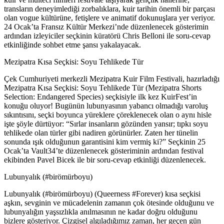
transların deneyimlediği zorbalıklara, kuir tarihin önemli bir parçası
olan vogue kültürüne, fetişlere ve animatif dokunuşlara yer veriyor.
24 Ocak’ta Fransız Kültür Merkezi’nde düzenlenecek gösterimin
ardından izleyiciler seçkinin küratörü Chris Belloni ile soru-cevap
etkinliğinde sohbet etme şansı yakalayacak.
Mezipatra Kısa Seçkisi: Soyu Tehlikede Tür
Çek Cumhuriyeti merkezli Mezipatra Kuir Film Festivali, hazırladığı
Mezipatra Kısa Seçkisi: Soyu Tehlikede Tür (Mezipatra Shorts
Selection: Endangered Species) seçkisiyle ilk kez KuirFest’in
konuğu oluyor! Bugünün lubunyasının yabancı olmadığı varoluş
sıkıntısını, seçki boyunca yüreklere çöreklenecek olan o aynı hisle
işte şöyle dürtüyor: “Sırlar insanların gözünden yansır; tıpkı soyu
tehlikede olan türler gibi nadiren görünürler. Zaten her tünelin
sonunda ışık olduğunun garantisini kim vermiş ki?” Seçkinin 25
Ocak’ta Vault34’te düzenlenecek gösteriminin ardından festival
ekibinden Pavel Bicek ile bir soru-cevap etkinliği düzenlenecek.
Lubunyalık (#birömürboyu)
Lubunyalık (#birömürboyu) (Queerness #Forever) kısa seçkisi
aşkın, sevginin ve mücadelenin zamanın çok ötesinde olduğunu ve
lubunyalığın yaşsızlıkla anılmasının ne kadar doğru olduğunu
bizlere gösteriyor. Çizgisel algıladığımız zaman, her geçen gün