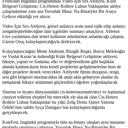
Festivalin bugünkü programında
Video İçin Ses Atölyesi, Küür
Belgesel Geliştirme, Cis-Hetero Rollere Lubun Yaklaşımlar
atölye
çalışmalarının yanı sıra Yuvarlak Masa: Na-Binaryler Bir Araya
Geliyor etkinliği yer alıyor.
Video İçin Ses-Atölyesi,
görsel anlatıya sesin nasıl eşlik edip anlatıyı
zenginleştirebileceğine dair içgörüler sunmayı amaçlıyor. Ableton
Live yazılımına dair temel kullanım adımlarının anlatılacağı çalışma,
Gizem Oruç kolaylaştırıcılığıyla ilerleyecek.
Kolaylaştırıcılığını Metin Akdemir, Rüzgâr Buşki, Burcu Melekoğlu
ve Vuslat Karan’ın üstlendiği
Küür Belgesel Geliştirme atölyesi
;
hikaye, yapım ve fonlama, etki ve değerlendirme gibi başlıklar
altında katılımcıların hem kendi projelerini geliştirmelerine hem de
diğer projelere destek verecekler. Atölyede filmin duygusu, rengi,
sesi gibi belgesel sinemacılıkta ilk anda akla gelmeyen alanlar da
tartışılarak hikaye anlatımını güçlendirici öğelere yoğunlaşılacak.
Sinema ve tiyatro dünyasındaki cis-heteronormativiteyi ve toplumsal
cinsiyet rollerini eleştirel bir mercekle ele alacak olan
Cis-Hetero
Rollere Lubun Yaklaşımlar
bu yılki Zeliş Deniz Queer Sinema
Ödülü’nün sahibi Ayça Damgacı’nın kolaylaştırıcılığında
gerçekleşecek.
KuirFest, bugünkü programıyla tüm na-binary oluşları aynı masanın
etrafında oturmaya çağırıyor.
Yuvarlak Masa: Na-Binaryler Bir