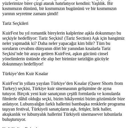
yüzlerimize birer çizgi atarak hatırlatıyor kendini: Yaşlılık. Bir
kısmımızın dününü, bir kısmımızın bugününü ve bir kısmımızın
yarının seyretme zamanı şimdi!
Tariz Seçkileri
KuirFest bu yıl romantik bireylerin kalplerine aşkla dokunmayı bu
seçkiyle hedefliyor: Tariz Seçkisi! (Tariz Section) Aşk için hangimiz
neler yapmadık ki? Daha neler yapacağız kim bilir? Tüm bu
soruların cevabını dünyanın dört bir yanından kısalarla Tariz
Seçkisi’nde bir araya getiren KuirFest, aşkın gücünü cinsel
yönelimlerin üstünde ele alıp her birimize tarizliğin gücüyle
dokunmayı hedefliyor!
Türkiye’den Kuir Kısalar
KuirFest’in yıllara yayılan Türkiye’den Kısalar (Queer Shorts from
Turkey) seçkisi, Türkiye kuir sinemasının gelişimine de ayna
tutuyor. Birçok yeni kuir sanatçının çeşitli formlarda ve konularda
filmlerle dâhil olduğu seçki, bizim hikâyemizi bizim gözümüzle bize
anlatıyor. Lubunyalığın farklı hallerini bambaşka renklerle programa
taşıyan festival, Türkiyeli sanatçıların aşk, fetişler, lirik haller,
akışkanlık ve lubunyalık hallerini Türkiyeli sinemasever lubunlarla
buluşturuyor.