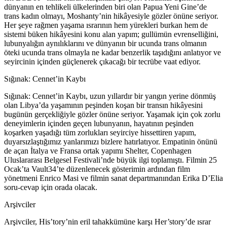
dünyanın en tehlikeli ülkelerinden biri olan Papua Yeni Gine’de
trans kadın olmayı, Moshanty’nin hikâyesiyle gözler önüne seriyor.
Her şeye rağmen yaşama ısrarının hem yürekleri burkan hem de
sistemi büken hikâyesini konu alan yapım; gullümün evrenselliğini,
lubunyalığın aynılıklarını ve dünyanın bir ucunda trans olmanın
öteki ucunda trans olmayla ne kadar benzerlik taşıdığını anlatıyor ve
seyircinin içinden güçlenerek çıkacağı bir tecrübe vaat ediyor.
Sığınak: Cennet’in Kaybı
Sığınak: Cennet’in Kaybı, uzun yıllardır bir yangın yerine dönmüş
olan Libya’da yaşamının peşinden koşan bir transın hikâyesini
bugünün gerçekliğiyle gözler önüne seriyor. Yaşamak için çok zorlu
deneyimlerin içinden geçen lubunyanın, hayatının peşinden
koşarken yaşadığı tüm zorlukları seyirciye hissettiren yapım,
duyarsızlaştığımız yanlarımızı bizlere hatırlatıyor. Empatinin önünü
de açan İtalya ve Fransa ortak yapımı Shelter, Copenhagen
Uluslararası Belgesel Festivali’nde büyük ilgi toplamıştı. Filmin 25
Ocak’ta Vault34’te düzenlenecek gösterimin ardından film
yönetmeni Enrico Masi ve filmin sanat departmanından Erika D’Elia
soru-cevap için orada olacak.
Arşivciler
Arşivciler, His’tory’nin eril tahakkümüne karşı Her’story’de ısrar