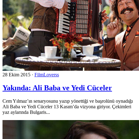
28 Ekim 2015
·
FilmLoverss
Yakında: Ali Baba ve Yedi Cüceler
Cem Yılmaz’ın senaryosunu yazıp yönettiği ve başrolünü oynadığı
Ali Baba ve Yedi Cüceler 13 Kasım’da vizyona giriyor. Çekimleri
yaz aylarında Bulgaris...