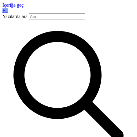
İçeriğe geç
FL
Yazılarda ara