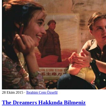
28 Ekim 2015
·
İbrahim Cem Özsefil
The Dreamers Hakkında Bilmeniz