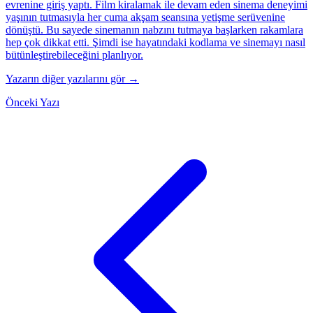
evrenine giriş yaptı. Film kiralamak ile devam eden sinema deneyimi
yaşının tutmasıyla her cuma akşam seansına yetişme serüvenine
dönüştü. Bu sayede sinemanın nabzını tutmaya başlarken rakamlara
hep çok dikkat etti. Şimdi ise hayatındaki kodlama ve sinemayı nasıl
bütünleştirebileceğini planlıyor.
Yazarın diğer yazılarını gör →
Önceki Yazı