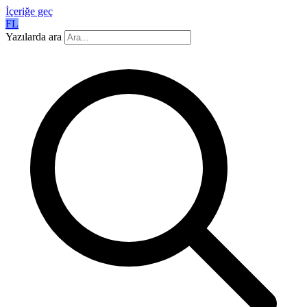
İçeriğe geç
FL
Yazılarda ara