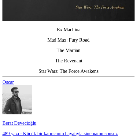
Ex Machina
Mad Max: Fury Road
The Martian
The Revenant
Star Wars: The Force Awakens
Oscar
Berat Devecioğlu
489 yazı
·
Küçük bir karıncanın hayatıyla sinemanın sonsuz