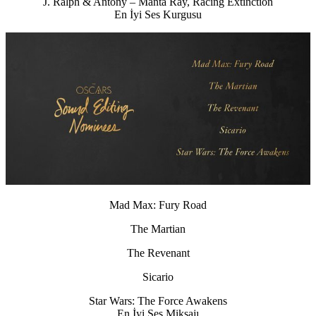
J. Ralph & Antony – Manta Ray, Racing Extinction
En İyi Ses Kurgusu
Mad Max: Fury Road
The Martian
The Revenant
Sicario
Star Wars: The Force Awakens
En İyi Ses Miksajı