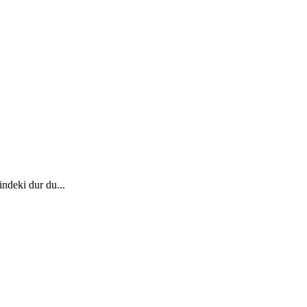
ndeki dur du...