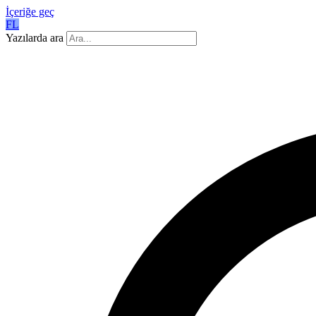
İçeriğe geç
FL
Yazılarda ara