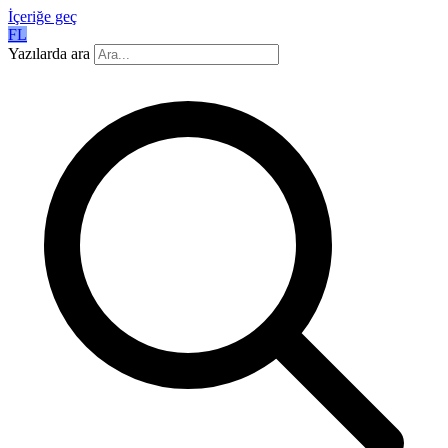
İçeriğe geç
FL
Yazılarda ara