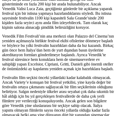
gösteriminde en fazla 200 kişi bir arada bulunabiliyor. Ancak
Venedik Valisi Luca Zaia, geçtiğimiz günlerde bir açıklama yaparak
festival için bir istisna yapmaya hazırlandıklarını söyledi. Bu istisna
sayesinde festivalin 1100 kişi kapasiteli Sala Grande’sinde 200
kişiden fazla seyirci aynı anda film izleyebilecek. Tam olarak kaç
kişinin salona alınacağı şimdilik belirsizliğini koruyor.
Venedik Film Festivali’nin ana merkezi olan Palazzo del Cinema’nın
yeniden açılmasıyla birlikte festival ekibi ofislerine dönmeye başladı
ve böylece bu yılki festivalin hazırlıkları daha da hız kazandı. Birkaç
gün önce hem İtalya’dan hem de yurt dışından basın üyelerine
akreditasyon formları gönderilmeye başlandı. Ayrıca Venedik’te
festival süresince hem konuklara hem de sinemaseverlere ev
sahipliği yapan Excelsior, Cipriani, Gritti, Danieli gibi önemli oteller
de önümüzdeki ay kapılarını yeniden açmak için hazırlıklara başladı.
Festivalin film seçkisi önceki yıllardaki kadar kalabalık olmayacak.
Ancak Variety’e konuşan bir festival yetkilisi, yine kayda değer bir
festivalin ortaya çıkmasını sağlayacak bir film seçkilerinin olduğunu
belirtiyor. Salgın nedeniyle ülkeler arası seyahat çok daha sıkıntılı bir
hâl aldığı için bu yıl gerçekleşen festivallerde de daha çok yerli
filmlere yer verileceği konuşuluyordu. Ancak gelen son bilgilere
göre Venedik yine uluslararası bir seçkiye sahip olacak. İtalya
yapımı olmayan filmlerin sayısı önceki yıllarda olduğu kadar fazla
olmayacak belki ama yine dünyanın dört bir yanından sinemacılar