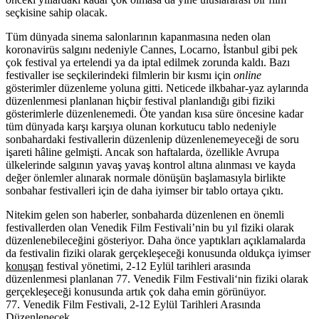
seçkisine sahip olacak.
Tüm dünyada sinema salonlarının kapanmasına neden olan
koronavirüs salgını nedeniyle Cannes, Locarno, İstanbul gibi pek
çok festival ya ertelendi ya da iptal edilmek zorunda kaldı. Bazı
festivaller ise seçkilerindeki filmlerin bir kısmı için
online
gösterimler düzenleme yoluna gitti. Neticede ilkbahar-yaz aylarında
düzenlenmesi planlanan hiçbir festival planlandığı gibi fiziki
gösterimlerle düzenlenemedi. Öte yandan kısa süre öncesine kadar
tüm dünyada karşı karşıya olunan korkutucu tablo nedeniyle
sonbahardaki festivallerin düzenlenip düzenlenemeyeceği de soru
işareti hâline gelmişti. Ancak son haftalarda, özellikle Avrupa
ülkelerinde salgının yavaş yavaş kontrol altına alınması ve kayda
değer önlemler alınarak normale dönüşün başlamasıyla birlikte
sonbahar festivalleri için de daha iyimser bir tablo ortaya çıktı.
Nitekim gelen son haberler, sonbaharda düzenlenen en önemli
festivallerden olan Venedik Film Festivali’nin bu yıl fiziki olarak
düzenlenebileceğini gösteriyor. Daha önce yaptıkları açıklamalarda
da festivalin fiziki olarak gerçekleşeceği konusunda oldukça iyimser
konuşan
festival yönetimi,
2-12 Eylül
tarihleri arasında
düzenlenmesi planlanan
77. Venedik Film Festivali
‘nin fiziki olarak
gerçekleşeceği konusunda artık çok daha emin görünüyor.
77. Venedik Film Festivali, 2-12 Eylül Tarihleri Arasında
Düzenlenecek