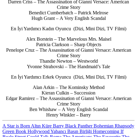
Darren Criss – The Assassination of Gianni Versace: American
Crime Story
Benedict Cumberbatch – Patrick Melrose
Hugh Grant – A Very English Scandal
En İyi Yardımcı Kadın Oyuncu (Dizi, Mini Dizi, TV Filmi)
Alex Borstein – The Marvelous Mrs. Maisel
Patricia Clarkson – Sharp Objects
Penelope Cruz – The Assassination of Gianni Versace: American
Crime Story
Thandie Newton – Westworld
Yvonne Strahovski – The Handmaid’s Tale
En İyi Yardımcı Erkek Oyuncu (Dizi, Mini Dizi, TV Filmi)
Alan Arkin – The Kominsky Method
Kieran Culkin – Succession
Edgar Ramirez – The Assassination of Gianni Versace: American
Crime Story
Ben Whishaw – A Very English Scandal
Henry Winkler – Barry
A Star is Born
Altın Küre
Barry
Black Panther
Bohemian Rhapsody
Green Book
Hollywood Yabancı Basın Birliği
Homecoming
If
Beale Street Could Talk
Roma
The Americans
The Favourite
The