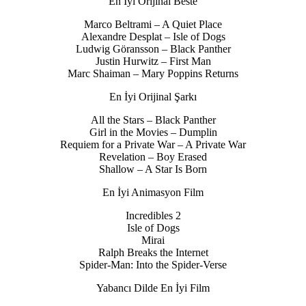
En İyi Orijinal Beste
Marco Beltrami – A Quiet Place
Alexandre Desplat – Isle of Dogs
Ludwig Göransson – Black Panther
Justin Hurwitz – First Man
Marc Shaiman – Mary Poppins Returns
En İyi Orijinal Şarkı
All the Stars – Black Panther
Girl in the Movies – Dumplin
Requiem for a Private War – A Private War
Revelation – Boy Erased
Shallow – A Star Is Born
En İyi Animasyon Film
Incredibles 2
Isle of Dogs
Mirai
Ralph Breaks the Internet
Spider-Man: Into the Spider-Verse
Yabancı Dilde En İyi Film