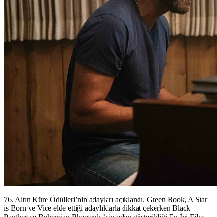
76. Altın Küre Ödülleri’nin adayları açıklandı. Green Book, A Star
is Born ve Vice elde ettiği adaylıklarla dikkat çekerken Black
Panther ve Bohemian Rhapsody’nin aday gösterildiği En İyi Film