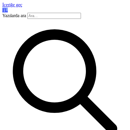
İçeriğe geç
FL
Yazılarda ara