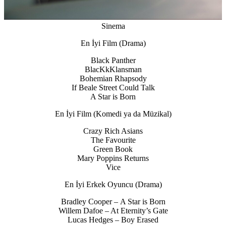
Sinema
En İyi Film (Drama)
Black Panther
BlacKkKlansman
Bohemian Rhapsody
If Beale Street Could Talk
A Star is Born
En İyi Film (Komedi ya da Müzikal)
Crazy Rich Asians
The Favourite
Green Book
Mary Poppins Returns
Vice
En İyi Erkek Oyuncu (Drama)
Bradley Cooper – A Star is Born
Willem Dafoe – At Eternity’s Gate
Lucas Hedges – Boy Erased