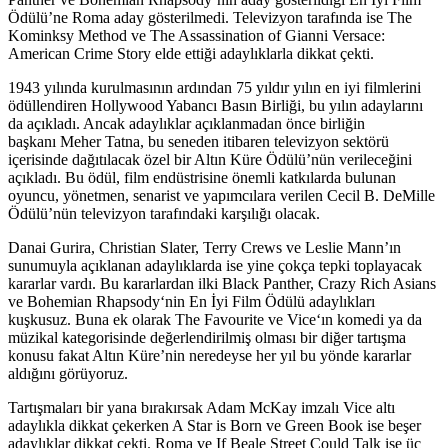
Ödülü’ne Roma aday gösterilmedi. Televizyon tarafında ise The
Kominksy Method ve The Assassination of Gianni Versace:
American Crime Story elde ettiği adaylıklarla dikkat çekti.
1943 yılında kurulmasının ardından 75 yıldır yılın en iyi filmlerini
ödüllendiren
Hollywood Yabancı Basın Birliği
, bu yılın adaylarını
da açıkladı. Ancak adaylıklar açıklanmadan önce birliğin
başkanı
Meher Tatna
, bu seneden itibaren televizyon sektörü
içerisinde dağıtılacak özel bir Altın Küre Ödülü’nün verileceğini
açıkladı. Bu ödül, film endüstrisine önemli katkılarda bulunan
oyuncu, yönetmen, senarist ve yapımcılara verilen Cecil B. DeMille
Ödülü’nün televizyon tarafındaki karşılığı olacak.
Danai Gurira, Christian Slater, Terry Crews ve Leslie Mann’ın
sunumuyla açıklanan adaylıklarda ise yine çokça tepki toplayacak
kararlar vardı. Bu kararlardan ilki
Black Panther, Crazy Rich Asians
ve
Bohemian Rhapsody
‘nin En İyi Film Ödülü adaylıkları
kuşkusuz. Buna ek olarak
The Favourite
ve
Vice
‘ın komedi ya da
müzikal kategorisinde değerlendirilmiş olması bir diğer tartışma
konusu fakat Altın Küre’nin neredeyse her yıl bu yönde kararlar
aldığını görüyoruz.
Tartışmaları bir yana bırakırsak Adam McKay imzalı
Vice
altı
adaylıkla dikkat çekerken
A Star is Born
ve
Green Book
ise beşer
adaylıklar dikkat çekti.
Roma
ve
If Beale Street Could Talk
ise üç