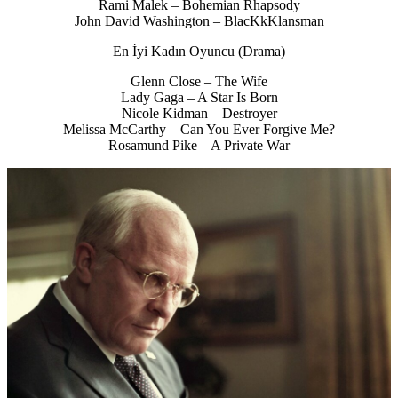
Rami Malek – Bohemian Rhapsody
John David Washington – BlacKkKlansman
En İyi Kadın Oyuncu (Drama)
Glenn Close – The Wife
Lady Gaga – A Star Is Born
Nicole Kidman – Destroyer
Melissa McCarthy – Can You Ever Forgive Me?
Rosamund Pike – A Private War