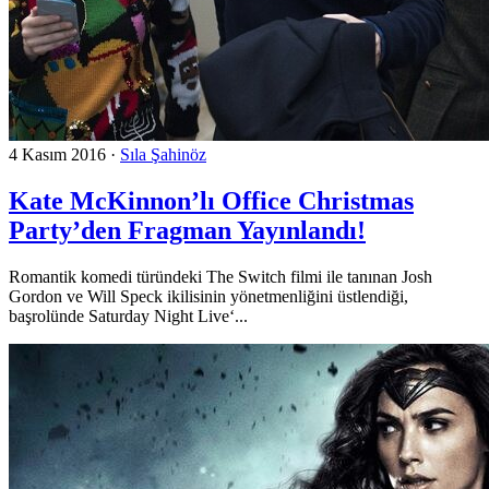
4 Kasım 2016
·
Sıla Şahinöz
Kate McKinnon’lı Office Christmas
Party’den Fragman Yayınlandı!
Romantik komedi türündeki The Switch filmi ile tanınan Josh
Gordon ve Will Speck ikilisinin yönetmenliğini üstlendiği,
başrolünde Saturday Night Live‘...