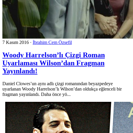
7 Kasım 2016
·
İbrahim Cem Özsefil
Woody Harrelson’lı Çizgi Roman
Uyarlaması Wilson’dan Fragman
Yayınlandı!
Daniel Clowes’un aynı adlı çizgi romanından beyazpedeye
uyarlanan Woody Harrelson’lı Wilson’dan oldukça eğlenceli bir
fragman yayınlandı. Daha önce yö...