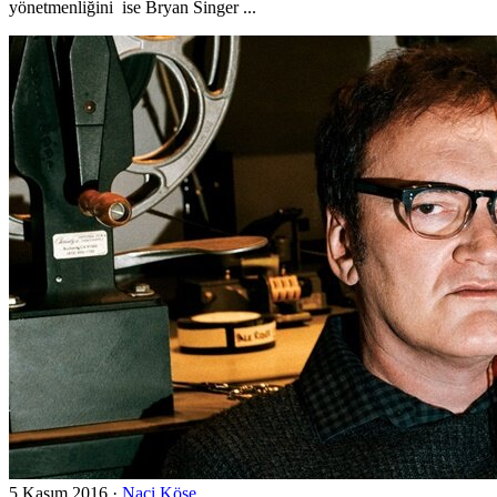
yönetmenliğini ise Bryan Singer ...
5 Kasım 2016
·
Naci Köse