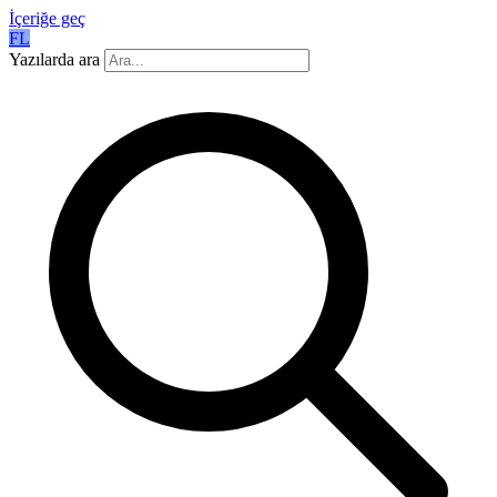
İçeriğe geç
FL
Yazılarda ara