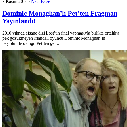
7 Kasım 2016
·
Naci Köse
Dominic Monaghan’lı Pet’ten Fragman
Yayınlandı!
2010 yılında efsane dizi Lost’un final yapmasıyla birlikte ortalıkta
pek gözükmeyen İrlandalı oyuncu Dominic Monaghan’ın
başrolünde olduğu Pet’ten ger...