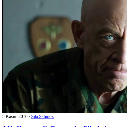
5 Kasım 2016
·
Sıla Şahinöz