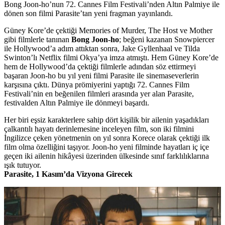
Bong Joon-ho’nun 72. Cannes Film Festivali’nden Altın Palmiye ile
dönen son filmi Parasite’tan yeni fragman yayınlandı.
Güney Kore’de çektiği Memories of Murder, The Host ve Mother
gibi filmlerle tanınan
Bong
Joon-ho
; beğeni kazanan Snowpiercer
ile Hollywood’a adım attıktan sonra, Jake Gyllenhaal ve Tilda
Swinton’lı Netflix filmi Okya’ya imza atmıştı. Hem Güney Kore’de
hem de Hollywood’da çektiği filmlerle adından söz ettirmeyi
başaran Joon-ho bu yıl yeni filmi
Parasite
ile sinemaseverlerin
karşısına çıktı. Dünya prömiyerini yaptığı 72. Cannes Film
Festivali’nin en beğenilen filmleri arasında yer alan Parasite,
festivalden Altın Palmiye ile dönmeyi başardı.
Her biri eşsiz karakterlere sahip dört kişilik bir ailenin yaşadıkları
çalkantılı hayatı derinlemesine inceleyen film, son iki filmini
İngilizce çeken yönetmenin on yıl sonra Korece olarak çektiği ilk
film olma özelliğini taşıyor. Joon-ho yeni filminde hayatları iç içe
geçen iki ailenin hikâyesi üzerinden ülkesinde sınıf farklılıklarına
ışık tutuyor.
Parasite, 1 Kasım’da Vizyona Girecek