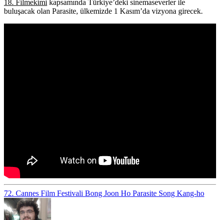
18. Filmekimi
kapsamında Türkiye’deki sinemaseverler ile
buluşacak olan Parasite, ülkemizde 1 Kasım’da vizyona girecek.
72. Cannes Film Festivali
Bong Joon Ho
Parasite
Song Kang-ho