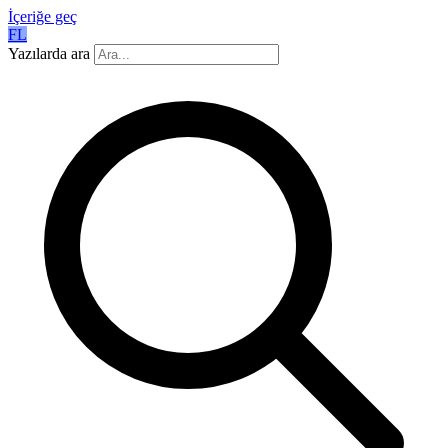
İçeriğe geç
FL
Yazılarda ara