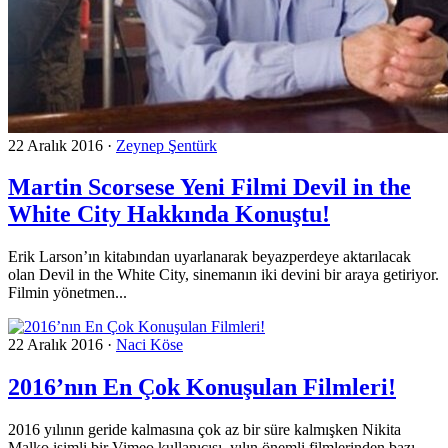
22 Aralık 2016
·
Zeynep Şentürk
Martin Scorsese Yeni Filmi Devil in the
White City Hakkında Konuştu!
Erik Larson’ın kitabından uyarlanarak beyazperdeye aktarılacak
olan Devil in the White City, sinemanın iki devini bir araya getiriyor.
Filmin yönetmen...
22 Aralık 2016
·
Naci Köse
2016’nın En Çok Konuşulan Filmleri!
2016 yılının geride kalmasına çok az bir süre kalmışken Nikita
Malko isimli bir Vimeo kullanıcısı, yılın önemli filmlerinden bazı