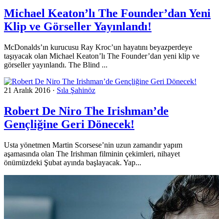
Michael Keaton’lı The Founder’dan Yeni
Klip ve Görseller Yayınlandı!
McDonalds’ın kurucusu Ray Kroc’un hayatını beyazperdeye
taşıyacak olan Michael Keaton’lı The Founder’dan yeni klip ve
görseller yayınlandı. The Blind ...
21 Aralık 2016
·
Sıla Şahinöz
Robert De Niro The Irishman’de
Gençliğine Geri Dönecek!
Usta yönetmen Martin Scorsese’nin uzun zamandır yapım
aşamasında olan The Irishman filminin çekimleri, nihayet
önümüzdeki Şubat ayında başlayacak. Yap...