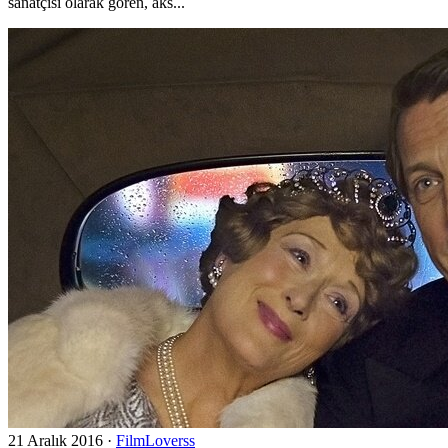
sanatçısı olarak gören, aks...
21 Aralık 2016
·
FilmLoverss