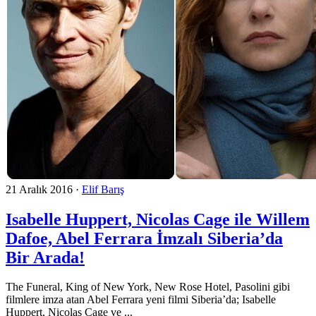
21 Aralık 2016
·
Elif Barış
Isabelle Huppert, Nicolas Cage ile Willem
Dafoe, Abel Ferrara İmzalı Siberia’da
Bir Arada!
The Funeral, King of New York, New Rose Hotel, Pasolini gibi
filmlere imza atan Abel Ferrara yeni filmi Siberia’da; Isabelle
Huppert, Nicolas Cage ve ...