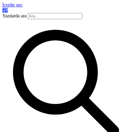
İçeriğe geç
FL
Yazılarda ara