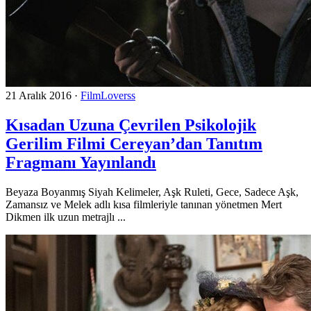
21 Aralık 2016
·
FilmLoverss
Kısadan Uzuna Çevrilen Psikolojik
Gerilim Filmi Cereyan’dan Tanıtım
Fragmanı Yayınlandı
Beyaza Boyanmış Siyah Kelimeler, Aşk Ruleti, Gece, Sadece Aşk,
Zamansız ve Melek adlı kısa filmleriyle tanınan yönetmen Mert
Dikmen ilk uzun metrajlı ...