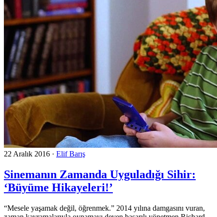
22 Aralık 2016
·
Elif Barış
Sinemanın Zamanda Uyguladığı Sihir:
‘Büyüme Hikayeleri!’
“Mesele yaşamak değil, öğrenmek.” 2014 yılına damgasını vuran,
zaman kavramalarıyla oynamayı deven başarılı yönetmen Richard