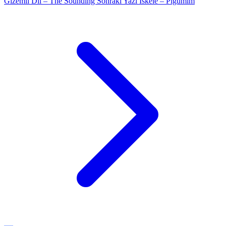
Gizemli Dil – The Sounding
Sonraki Yazı
İskele – Pigumim