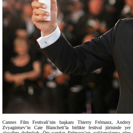
Cannes Film Festivali’nin başkanı Thierry Frémaux, Andrey
Zvyagintsev’in Cate Blanchett’la birlikte festival jürisinde yer
alacağını doğruladı. Öte yandan Frémaux’un açıklamalarına göre