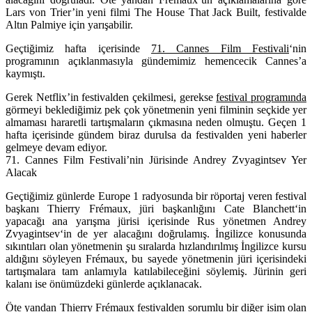
Lars von Trier’in yeni filmi The House That Jack Built, festivalde
Altın Palmiye için yarışabilir.
Geçtiğimiz hafta içerisinde
71. Cannes Film Festivali
‘nin
programının açıklanmasıyla gündemimiz hemencecik Cannes’a
kaymıştı.
Gerek Netflix’in festivalden çekilmesi, gerekse
festival programında
görmeyi beklediğimiz pek çok yönetmenin yeni filminin seçkide yer
almaması hararetli tartışmaların çıkmasına neden olmuştu. Geçen 1
hafta içerisinde gündem biraz durulsa da festivalden yeni haberler
gelmeye devam ediyor.
71. Cannes Film Festivali’nin Jürisinde Andrey Zvyagintsev Yer
Alacak
Geçtiğimiz günlerde Europe 1 radyosunda bir röportaj veren festival
başkanı
Thierry Frémaux,
jüri başkanlığını
Cate Blanchett
‘in
yapacağı ana yarışma jürisi içerisinde Rus yönetmen
Andrey
Zvyagintsev
‘in de yer alacağını doğrulamış. İngilizce konusunda
sıkıntıları olan yönetmenin şu sıralarda hızlandırılmış İngilizce kursu
aldığını söyleyen Frémaux, bu sayede yönetmenin jüri içerisindeki
tartışmalara tam anlamıyla katılabileceğini söylemiş. Jürinin geri
kalanı ise önümüzdeki günlerde açıklanacak.
Öte yandan Thierry Frémaux festivalden sorumlu bir diğer isim olan