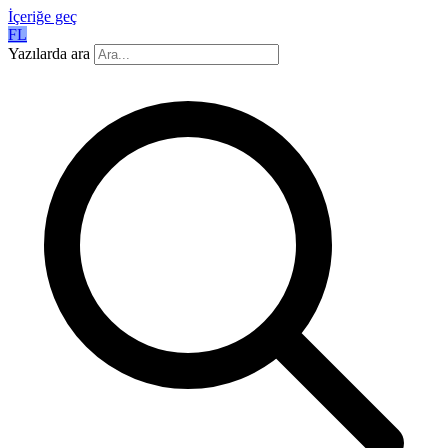
İçeriğe geç
FL
Yazılarda ara