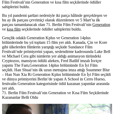
Film Festivali’nin Generation ve kısa film seçkilerinde ödüller
sahiplerini buldu.
Bu yıl pandemi şartları nedeniyle iki parça hâlinde gerçekleşen ve
bu ay ilk parçası çevrimiçi olarak düzenlenen ve 5 Mart’ta ilk
parçası tamamlanacak olan
71. Berlin Film Festivali’nin
Generation
ve
kısa film
seçkilerinde ödüller sahiplerini buldu.
Gençlik odaklı
Generation Kplus
ve
Generation 14plus
bölümlerinde bu yıl toplam 15 film yer aldı. Kanada, Çin ve Kore
gibi ülkelerden filmlerin yarıştığı seçkide Sundance Film
Festivali‘nde prömiyerini yapan, seslendirme kadrosunda Lake Bell
ve Michael Cera gibi isimlerin yer aldığı animasyon türündeki
Cryptozoo,
mansiyon ödülü alırken, Fred Baillif imzalı İsviçre
yapımı
The
Fam,Generation 14plus bölümünde
En İyi Film
seçildi. Han Shuai’nin ilk uzun metrajına imza attığı
Suummer Blur
– Han Nan Xia Ri
Generation Kplus bölümünde En İyi Film seçildi
ve dünya prömiyerini Berlin’de yapan
A School in Cerro Hueso
,
festivalin Generation kategorisinde ödül kazanan yapımlar arasında
yer aldı.
71. Berlin Film Festivali’nin Generation ve Kısa Film Seçkilerinde
Kazananlar Belli Oldu