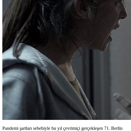
Pandemi şartları sebebiyle bu yıl çevrimiçi gerçekleşen 71. Berlin