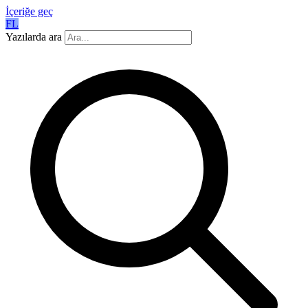
İçeriğe geç
FL
Yazılarda ara