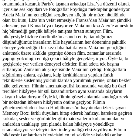
ortamından kaçarak Paris’e taşınan arkadaşı Liza’ya düzenli olarak
içerisine ses kayıtları ve fotoğraflar koyduğu mektuplar gönderiyor.
Adeta Maia’nın gençliğini sergileyen küçük bir müze niteliğinde
olan bu kutu, Liza’nın vefat etmesiyle Fransa’dan Maia’nın şimdiki
adresine, yani Kanada’ya ulaşıyor ve Maia’nın kızı Alex’e annesinin
hiç bilmediği gençlik hâliyle tanışma fırsatı sunuyor. Film,
hikâyesiyle bizlere ömrümüzün aslında en iyi tanıdığımızı
düşündüğümüz insanların bile hayatlarının her dönemine şahitlik
etmeye yetmediğini bir kez daha hatırlatıyor. Maia’nın gençliğini
anlatmak üzere sıklıkla geçmişe dönen film, zamanlar arasında
yaptığı yolculuğu en ilgi çekici hâliyle gerçekleştiriyor. Öyle ki, bu
geçişlerde yer verilen deneysel efektler, filmi adeta tek başına
sırtlanıyor. Zamanın akışı içerisinde Maia’nın çektiği fotoğraflara
sığdırılmış anlara, aşklara, kalp kırıklıklarına yapılan farklı
tekniklerle süslenmiş yolculuklardan yorulmak yerine, onları bekler
hâle geliyoruz. Filmin sinematografisi konusunda yaptığı bu özel
tercihler hikâyeye bir stil kazandırırken aynı zamanda olayların
akışını hızlandırıyor. Öyle ki, filmin görsel anlamda sunduğu zevk,
bir noktadan itibaren hikâyenin önüne geçiyor. Filmin
yönetmenlerinden Joana Hadjithomas’ın hayatından izler taşıyan
Memory Box; farklı duyulara hitap ederek hafızayı harekete geçiren
kokular, sesler ve görüntüler gibi materyallerin kullanımından ve
anılardan uzaklaşıp geri planda kalan hikâyeye yöneldikçe
sıradanlaşıyor ve izleyici üzerinde yarattığı etki zayıflıyor. Filmin
hikâyesini anlatırken izleyicisini en iyi şekilde yakaladığı anlar,