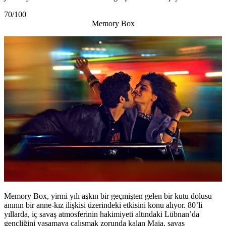
70/100
Memory Box
Memory Box, yirmi yılı aşkın bir geçmişten gelen bir kutu dolusu
anının bir anne-kız ilişkisi üzerindeki etkisini konu alıyor. 80’li
yıllarda, iç savaş atmosferinin hakimiyeti altındaki Lübnan’da
gençliğini yaşamaya çalışmak zorunda kalan Maia, savaş