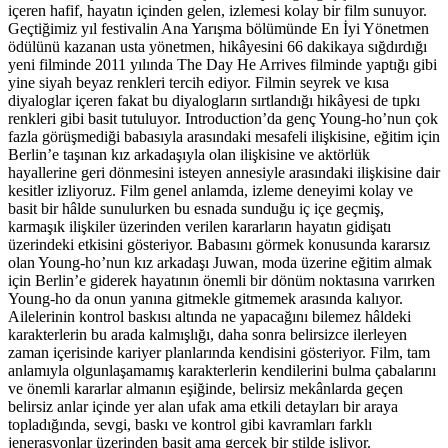
içeren hafif, hayatın içinden gelen, izlemesi kolay bir film sunuyor.
Geçtiğimiz yıl festivalin Ana Yarışma bölümünde En İyi Yönetmen
ödülünü kazanan usta yönetmen, hikâyesini 66 dakikaya sığdırdığı
yeni filminde 2011 yılında The Day He Arrives filminde yaptığı gibi
yine siyah beyaz renkleri tercih ediyor. Filmin seyrek ve kısa
diyaloglar içeren fakat bu diyalogların sırtlandığı hikâyesi de tıpkı
renkleri gibi basit tutuluyor. Introduction’da genç Young-ho’nun çok
fazla görüşmediği babasıyla arasındaki mesafeli ilişkisine, eğitim için
Berlin’e taşınan kız arkadaşıyla olan ilişkisine ve aktörlük
hayallerine geri dönmesini isteyen annesiyle arasındaki ilişkisine dair
kesitler izliyoruz. Film genel anlamda, izleme deneyimi kolay ve
basit bir hâlde sunulurken bu esnada sunduğu iç içe geçmiş,
karmaşık ilişkiler üzerinden verilen kararların hayatın gidişatı
üzerindeki etkisini gösteriyor. Babasını görmek konusunda kararsız
olan Young-ho’nun kız arkadaşı Juwan, moda üzerine eğitim almak
için Berlin’e giderek hayatının önemli bir dönüm noktasına varırken
Young-ho da onun yanına gitmekle gitmemek arasında kalıyor.
Ailelerinin kontrol baskısı altında ne yapacağını bilemez hâldeki
karakterlerin bu arada kalmışlığı, daha sonra belirsizce ilerleyen
zaman içerisinde kariyer planlarında kendisini gösteriyor. Film, tam
anlamıyla olgunlaşamamış karakterlerin kendilerini bulma çabalarını
ve önemli kararlar almanın eşiğinde, belirsiz mekânlarda geçen
belirsiz anlar içinde yer alan ufak ama etkili detayları bir araya
topladığında, sevgi, baskı ve kontrol gibi kavramları farklı
jenerasyonlar üzerinden basit ama gerçek bir stilde işliyor.