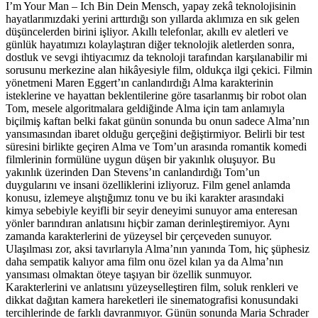
I’m Your Man – Ich Bin Dein Mensch, yapay zekâ teknolojisinin
hayatlarımızdaki yerini arttırdığı son yıllarda aklımıza en sık gelen
düşüncelerden birini işliyor. Akıllı telefonlar, akıllı ev aletleri ve
günlük hayatımızı kolaylaştıran diğer teknolojik aletlerden sonra,
dostluk ve sevgi ihtiyacımız da teknoloji tarafından karşılanabilir mi
sorusunu merkezine alan hikâyesiyle film, oldukça ilgi çekici. Filmin
yönetmeni Maren Eggert’ın canlandırdığı Alma karakterinin
isteklerine ve hayattan beklentilerine göre tasarlanmış bir robot olan
Tom, mesele algoritmalara geldiğinde Alma için tam anlamıyla
biçilmiş kaftan belki fakat günün sonunda bu onun sadece Alma’nın
yansımasından ibaret olduğu gerçeğini değiştirmiyor. Belirli bir test
süresini birlikte geçiren Alma ve Tom’un arasında romantik komedi
filmlerinin formülüne uygun düşen bir yakınlık oluşuyor. Bu
yakınlık üzerinden Dan Stevens’ın canlandırdığı Tom’un
duygularını ve insani özelliklerini izliyoruz. Film genel anlamda
konusu, izlemeye alıştığımız tonu ve bu iki karakter arasındaki
kimya sebebiyle keyifli bir seyir deneyimi sunuyor ama enteresan
yönler barındıran anlatısını hiçbir zaman derinleştiremiyor. Aynı
zamanda karakterlerini de yüzeysel bir çerçeveden sunuyor.
Ulaşılması zor, aksi tavırlarıyla Alma’nın yanında Tom, hiç şüphesiz
daha sempatik kalıyor ama film onu özel kılan ya da Alma’nın
yansıması olmaktan öteye taşıyan bir özellik sunmuyor.
Karakterlerini ve anlatısını yüzeyselleştiren film, soluk renkleri ve
dikkat dağıtan kamera hareketleri ile sinematografisi konusundaki
tercihlerinde de farklı davranmıyor. Günün sonunda Maria Schrader