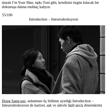
imzalı I’m Your Man, tıpkı Tom gibi, kendisini özgün kılacak bir
dokunuşa daima muhtaç kalıyor.
55/100
Introduction –
Inteurodeoksyeon
Hong Sang-soo
, anlatımını üç bölüme ayırdığı Introduction –
Inteurodeoksyeon ile kariyer, aşk ve aileyle ilgili geçiş dönemlerini