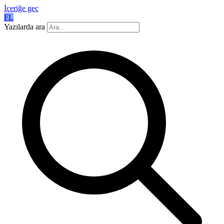
İçeriğe geç
FL
Yazılarda ara