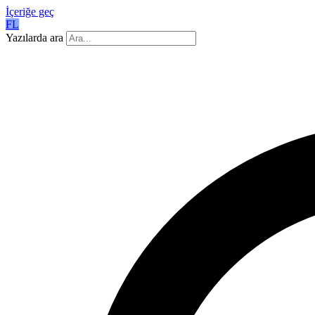
İçeriğe geç
FL
Yazılarda ara