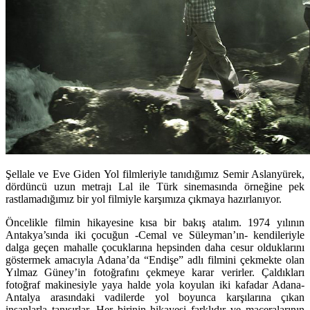
Şellale ve Eve Giden Yol filmleriyle tanıdığımız Semir Aslanyürek,
dördüncü uzun metrajı Lal ile Türk sinemasında örneğine pek
rastlamadığımız bir yol filmiyle karşımıza çıkmaya hazırlanıyor.
Öncelikle filmin hikayesine kısa bir bakış atalım. 1974 yılının
Antakya’sında iki çocuğun -Cemal ve Süleyman’ın- kendileriyle
dalga geçen mahalle çocuklarına hepsinden daha cesur olduklarını
göstermek amacıyla Adana’da “Endişe” adlı filmini çekmekte olan
Yılmaz Güney’in fotoğrafını çekmeye karar verirler. Çaldıkları
fotoğraf makinesiyle yaya halde yola koyulan iki kafadar Adana-
Antalya arasındaki vadilerde yol boyunca karşılarına çıkan
insanlarla tanışırlar. Her birinin hikayesi farklıdır ve maceralarının