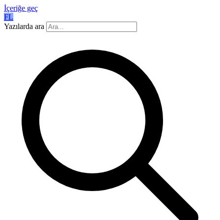
İçeriğe geç
FL
Yazılarda ara