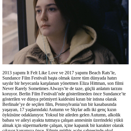
2013 yapımı It Felt Like Love ve 2017 yapımı Beach Rats’le,
Sundance Film Festivali başta olmak üzere tüm dünyada hatırı
sayılır bir heyecanla karşılanan yönetmen Eliza Hittman, son filmi
Never Rarely Sometimes Always’te de taze, güçlü anlatım tarzını
koruyor. Berlin Film Festivali’nde gösterilmeden önce Sundance’te
gösterilen ve dünya prömiyeri kaidesini kıran bir istisna olarak
Berlinale’ye de seçilen film, Pennsylvania’nın bir kasabasında
yaşayan, 17 yaşlarındaki Autumn ve Skylar adlı iki genç kızın
öyküsüne odaklanıyor. Yoksul bir aileden gelen Autumn, alkolik
babası ve aileyi ayakta tutmaya çalışan annesinin üzerindeki yükü
almak için süpermarkette çalışan, içine kapanık bir karakter olarak
çıkıyor karşımıza önce. Filmin müthiş açılış sahnesinde okul