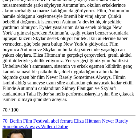
müsameresinde şarkı söyleyen Autumn’un, okulun erkeklerince
akran zorbalığına maruz kaldığını da görüyoruz. Film, Autumn’un
hamile olduğunu keşfetmesiyle önemli bir viraj alıyor. Çünkü
bebeğini doğurmak istemeyen Autmun’a devlet hiçbir şekilde
yardımcı olmuyor. Eyalet yasalarının daha esnek olduğu New
York’a gitmesi gereken Autmun’a, aşağı yukarı benzer sorunlarla
uğraşan kuzeni Skylar destek oluyor bir tek. İkili ailelerine haber
vermeden, güç bela para bulup New York’a gidiyorlar. Film
boyunca Autumn ve Skylar’ın bu kürtaj sürecinde yaşadığı can
yakıcı olaylara, Eliza Hittman’ın gerçekçi çerçeveleri, grenli aktüel
görüntüleriyle şahitlik ediyoruz. Yer yer geçtiğimiz yılın
hit
dizisi
Unbelievable’ı anımsatan, sistemin ve erkek egemen kültürün genç
kadınlara nasıl bir psikolojik şiddet uyguladığının altını kalın
biçimde çizen bir film Never Rarely Sometimes Always. Filmin
ismini aldığı sahneyse uzun süre akıllardan çıkmayacak kadar etkili.
Filmde Autumn’u canlandıran Sidney Flanigan ve Skylar’ı
canlandıran Talia Ryder’sa nefis performanslarıyla yılın öne çıkacak
isimleri olmaya şimdiden adaylar.
70 / 100
70. Berlin Film Festivali
abel ferrara
Eliza Hittman
Never Rarely
Sometimes Always
Willem Dafoe