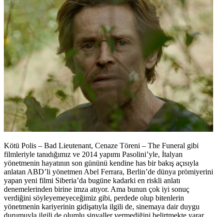
Kötü Polis – Bad Lieutenant, Cenaze Töreni – The Funeral gibi
filmleriyle tanıdığımız ve 2014 yapımı Pasolini’yle, İtalyan
yönetmenin hayatının son gününü kendine has bir bakış açısıyla
anlatan ABD’li yönetmen Abel Ferrara, Berlin’de dünya prömiyerini
yapan yeni filmi Siberia’da bugüne kadarki en riskli anlatı
denemelerinden birine imza atıyor. Ama bunun çok iyi sonuç
verdiğini söyleyemeyeceğimiz gibi, perdede olup bitenlerin
yönetmenin kariyerinin gidişatıyla ilgili de, sinemaya dair duygu
durumuyla ilgili de olumlu sinyaller vermediğini belirtmekte yarar