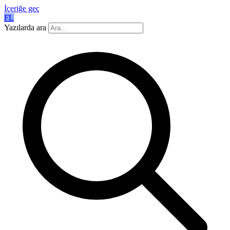
İçeriğe geç
FL
Yazılarda ara