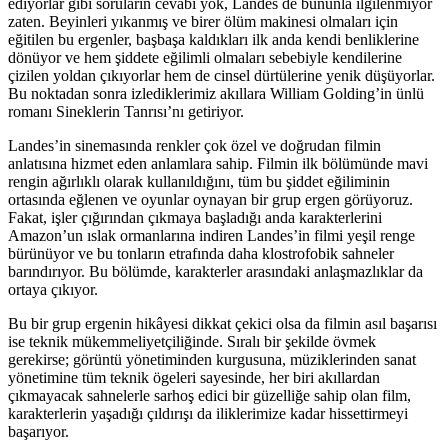
ediyorlar gibi soruların cevabı yok, Landes de bununla ilgilenmiyor
zaten. Beyinleri yıkanmış ve birer ölüm makinesi olmaları için
eğitilen bu ergenler, başbaşa kaldıkları ilk anda kendi benliklerine
dönüyor ve hem şiddete eğilimli olmaları sebebiyle kendilerine
çizilen yoldan çıkıyorlar hem de cinsel dürtülerine yenik düşüyorlar.
Bu noktadan sonra izlediklerimiz akıllara William Golding’in ünlü
romanı Sineklerin Tanrısı’nı getiriyor.
Landes’in sinemasında renkler çok özel ve doğrudan filmin
anlatısına hizmet eden anlamlara sahip. Filmin ilk bölümünde mavi
rengin ağırlıklı olarak kullanıldığını, tüm bu şiddet eğiliminin
ortasında eğlenen ve oyunlar oynayan bir grup ergen görüyoruz.
Fakat, işler çığırından çıkmaya başladığı anda karakterlerini
Amazon’un ıslak ormanlarına indiren Landes’in filmi yeşil renge
bürünüyor ve bu tonların etrafında daha klostrofobik sahneler
barındırıyor. Bu bölümde, karakterler arasındaki anlaşmazlıklar da
ortaya çıkıyor.
Bu bir grup ergenin hikâyesi dikkat çekici olsa da filmin asıl başarısı
ise teknik mükemmeliyetçiliğinde. Sıralı bir şekilde övmek
gerekirse; görüntü yönetiminden kurgusuna, müziklerinden sanat
yönetimine tüm teknik ögeleri sayesinde, her biri akıllardan
çıkmayacak sahnelerle sarhoş edici bir güzelliğe sahip olan film,
karakterlerin yaşadığı çıldırışı da iliklerimize kadar hissettirmeyi
başarıyor.