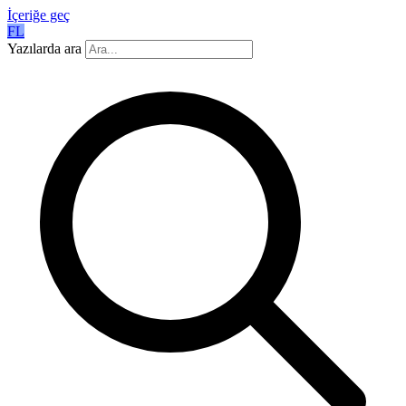
İçeriğe geç
FL
Yazılarda ara