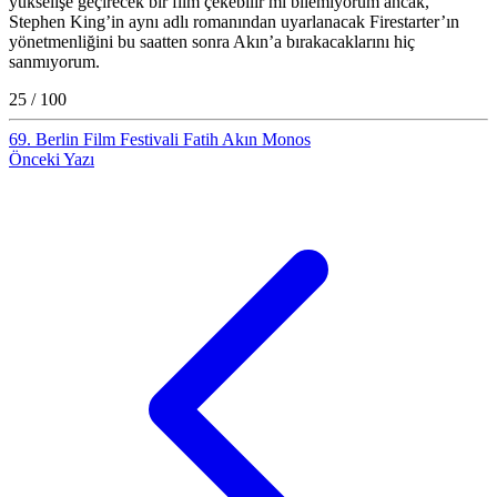
yükselişe geçirecek bir film çekebilir mi bilemiyorum ancak,
Stephen King’in aynı adlı romanından uyarlanacak Firestarter’ın
yönetmenliğini bu saatten sonra Akın’a bırakacaklarını hiç
sanmıyorum.
25 / 100
69. Berlin Film Festivali
Fatih Akın
Monos
Önceki Yazı