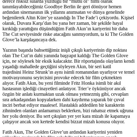
derece risksiz sularda yüzdüğü bir “mutlu ol” filmi olarak
tanımlayabileceğimiz Goodbye Berlin ile geri dönüyor hemen
ardından sinemasının ilk yıllarını anımsatan ve dünya genelinde
beğenilerek Altın Küre’ye uzandığı In The Fade’i çekiyordu. Kişisel
olarak, Duvara Karşı’dan bu yana her zaman, bir şekilde hayal
kırıklığı yarattığını düşündüğüm Fatih Akın’ın kariyerini bir daha
The Cut seviyesinde riske atacağını sanmıyordum, ta ki The Golden
Glove’la karşılaşıncaya dek.
Yazının başında bahsettiğimiz inişli çıkışlı kariyerinin dip noktası
olan The Cut’ın dahi yanında başyapıt kaldığı The Golden Glove
için, ne söylesek bir eksik kalacaktır. Bir röportajında olayların kendi
yaşadığı mahallede geçtiğini söyleyen Akın, bir seri katil
trajedisini Heinz Strunk’ın aynı isimli romanından uyarlıyor ve temel
motivasyonunu seyircisini provoke edecek bir film çekmekten
alıyor. Fatih Akın, bu yeni filminde Fritz Honka isimli bir akıl
hastasının işlediği cinayetleri anlatıyor. Trier’e öykünüyor ancak
özgün bir anlatı kurmaktan uzak olması yetmezmiş gibi, cevapları
sıra arkadaşından kopyalarken dahi kaydırma yaparak bir çuval
inciri berbat ediyor maalesef. Hastalıklı addedilen bir karakterin
zihninden olanları anlamamızı beklerken, bizi rahatsız etmek uğruna
her yolu deniyor. Bu sert çıkışları yer yer kara mizah ile kapamaya
çalışıyor ancak son kertede kendisi bizzat mizah konusu oluyor.
Fatih Akın, The Golden Glove’un ardından kariyerini yeniden