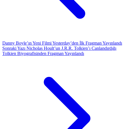
Danny Boyle’ın Yeni Filmi Yesterday’den İlk Fragman Yayınlandı
Sonraki Yazı
Nicholas Hoult’un J.R.R. Tolkien’ı Canlandırdığı
Tolkien Biyografisinden Fragman Yayınlandı