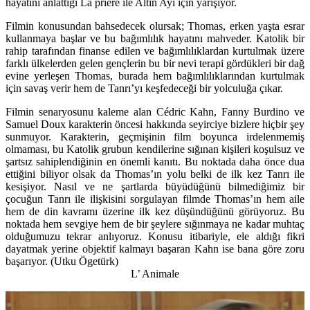
hayatını anlattığı La priere ile Altın Ayı için yarışıyor.
Filmin konusundan bahsedecek olursak; Thomas, erken yaşta esrar
kullanmaya başlar ve bu bağımlılık hayatını mahveder. Katolik bir
rahip tarafından finanse edilen ve bağımlılıklardan kurtulmak üzere
farklı ülkelerden gelen gençlerin bu bir nevi terapi gördükleri bir dağ
evine yerleşen Thomas, burada hem bağımlılıklarından kurtulmak
için savaş verir hem de Tanrı’yı keşfedeceği bir yolculuğa çıkar.
Filmin senaryosunu kaleme alan Cédric Kahn, Fanny Burdino ve
Samuel Doux karakterin öncesi hakkında seyirciye bizlere hiçbir şey
sunmuyor. Karakterin, geçmişinin film boyunca irdelenmemiş
olmaması, bu Katolik grubun kendilerine sığınan kişileri koşulsuz ve
şartsız sahiplendiğinin en önemli kanıtı. Bu noktada daha önce dua
ettiğini biliyor olsak da Thomas’ın yolu belki de ilk kez Tanrı ile
kesişiyor. Nasıl ve ne şartlarda büyüdüğünü bilmediğimiz bir
çocuğun Tanrı ile ilişkisini sorgulayan filmde Thomas’ın hem aile
hem de din kavramı üzerine ilk kez düşündüğünü görüyoruz. Bu
noktada hem sevgiye hem de bir şeylere sığınmaya ne kadar muhtaç
olduğumuzu tekrar anlıyoruz. Konusu itibariyle, ele aldığı fikri
dayatmak yerine objektif kalmayı başaran Kahn ise bana göre zoru
başarıyor. (Utku Ögetürk)
L’ Animale