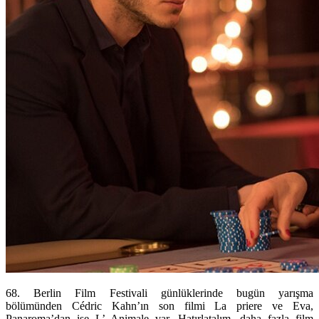
68. Berlin Film Festivali günlüklerinde bugün yarışma
bölümünden Cédric Kahn’ın son filmi La priere ve Eva,
Panaroma’dan ise L’ Animale var.
Hatırlatalım, daha fazla film