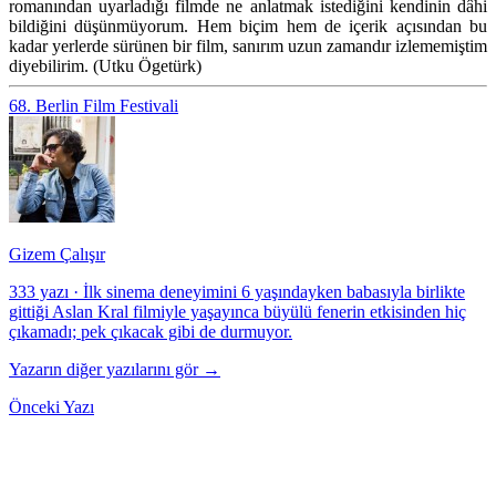
romanından uyarladığı filmde ne anlatmak istediğini kendinin dâhi
bildiğini düşünmüyorum. Hem biçim hem de içerik açısından bu
kadar yerlerde sürünen bir film, sanırım uzun zamandır izlememiştim
diyebilirim. (Utku Ögetürk)
68. Berlin Film Festivali
Gizem Çalışır
333 yazı
·
İlk sinema deneyimini 6 yaşındayken babasıyla birlikte
gittiği Aslan Kral filmiyle yaşayınca büyülü fenerin etkisinden hiç
çıkamadı; pek çıkacak gibi de durmuyor.
Yazarın diğer yazılarını gör →
Önceki Yazı