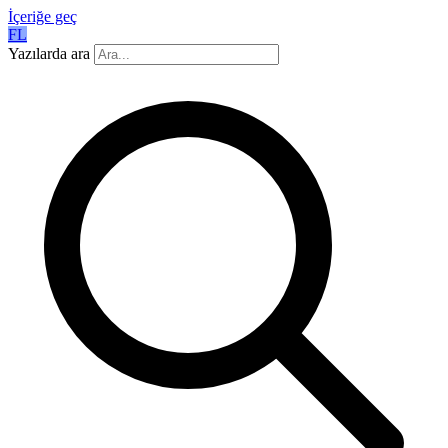
İçeriğe geç
FL
Yazılarda ara