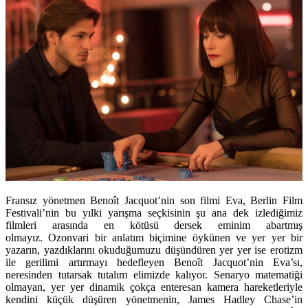
Fransız yönetmen
Benoît Jacquot’nin son filmi Eva, Berlin Film
Festivali’nin bu yılki yarışma seçkisinin şu ana dek izlediğimiz
filmleri arasında en kötüsü dersek eminim abartmış
olmayız. Ozonvari bir anlatım biçimine öykünen ve yer yer bir
yazarın, yazdıklarını okuduğumuzu düşündüren yer yer ise erotizm
ile gerilimi artırmayı hedefleyen Benoît Jacquot’nin Eva’sı,
neresinden tutarsak tutalım elimizde kalıyor. Senaryo matematiği
olmayan, yer yer dinamik çokça enteresan kamera hareketleriyle
kendini küçük düşüren yönetmenin, James Hadley Chase’in