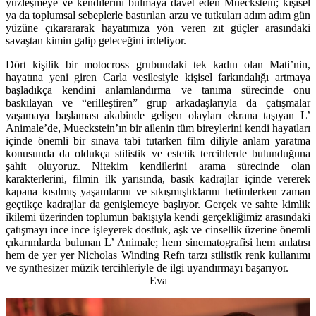
yüzleşmeye ve kendilerini bulmaya davet eden Mueckstein; kişisel
ya da toplumsal sebeplerle bastırılan arzu ve tutkuları adım adım gün
yüzüne çıkarararak hayatımıza yön veren zıt güçler arasındaki
savaştan kimin galip geleceğini irdeliyor.
Dört kişilik bir motocross grubundaki tek kadın olan Mati’nin,
hayatına yeni giren Carla vesilesiyle kişisel farkındalığı artmaya
başladıkça kendini anlamlandırma ve tanıma sürecinde onu
baskılayan ve “erilleştiren” grup arkadaşlarıyla da çatışmalar
yaşamaya başlaması akabinde gelişen olayları ekrana taşıyan L’
Animale’de, Mueckstein’ın bir ailenin tüm bireylerini kendi hayatları
içinde önemli bir sınava tabi tutarken film diliyle anlam yaratma
konusunda da oldukça stilistik ve estetik tercihlerde bulunduğuna
şahit oluyoruz. Nitekim kendilerini arama sürecinde olan
karakterlerini, filmin ilk yarısında, basık kadrajlar içinde vererek
kapana kısılmış yaşamlarını ve sıkışmışlıklarını betimlerken zaman
geçtikçe kadrajlar da genişlemeye başlıyor. Gerçek ve sahte kimlik
ikilemi üzerinden toplumun bakışıyla kendi gerçekliğimiz arasındaki
çatışmayı ince ince işleyerek dostluk, aşk ve cinsellik üzerine önemli
çıkarımlarda bulunan L’ Animale; hem sinematografisi hem anlatısı
hem de yer yer Nicholas Winding Refn tarzı stilistik renk kullanımı
ve synthesizer müzik tercihleriyle de ilgi uyandırmayı başarıyor.
Eva