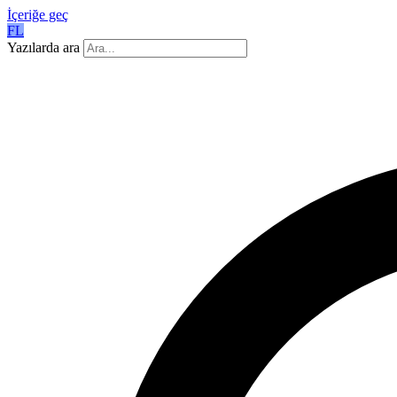
İçeriğe geç
FL
Yazılarda ara