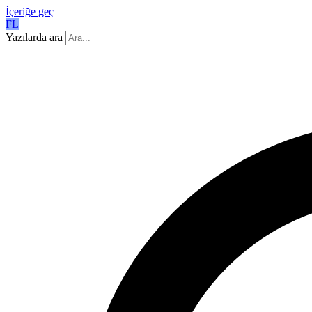
İçeriğe geç
FL
Yazılarda ara