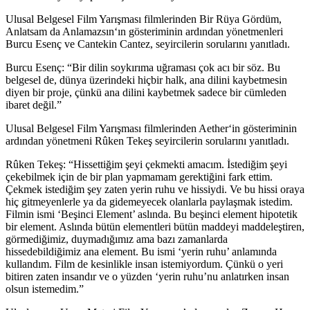
Ulusal Belgesel Film Yarışması filmlerinden
Bir Rüya Gördüm,
Anlatsam da Anlamazsın
‘ın gösteriminin ardından yönetmenleri
Burcu Esenç ve Cantekin Cantez, seyircilerin sorularını yanıtladı.
Burcu Esenç: “Bir dilin soykırıma uğraması çok acı bir söz. Bu
belgesel de, dünya üzerindeki hiçbir halk, ana dilini kaybetmesin
diyen bir proje, çünkü ana dilini kaybetmek sadece bir cümleden
ibaret değil.”
Ulusal Belgesel Film Yarışması filmlerinden
Aether
‘in gösteriminin
ardından yönetmeni Rûken Tekeş seyircilerin sorularını yanıtladı.
Rûken Tekeş: “Hissettiğim şeyi çekmekti amacım. İstediğim şeyi
çekebilmek için de bir plan yapmamam gerektiğini fark ettim.
Çekmek istediğim şey zaten yerin ruhu ve hissiydi. Ve bu hissi oraya
hiç gitmeyenlerle ya da gidemeyecek olanlarla paylaşmak istedim.
Filmin ismi ‘Beşinci Element’ aslında. Bu beşinci element hipotetik
bir element. Aslında bütün elementleri bütün maddeyi maddeleştiren,
görmediğimiz, duymadığımız ama bazı zamanlarda
hissedebildiğimiz ana element. Bu ismi ‘yerin ruhu’ anlamında
kullandım. Film de kesinlikle insan istemiyordum. Çünkü o yeri
bitiren zaten insandır ve o yüzden ‘yerin ruhu’nu anlatırken insan
olsun istemedim.”