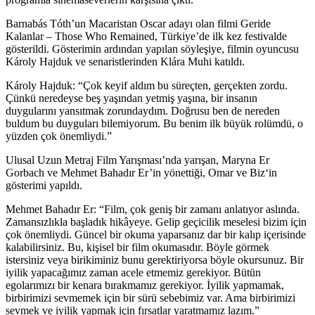
Barnabás Tóth’un Macaristan Oscar adayı olan filmi
Geride
Kalanlar – Those Who Remained
, Türkiye’de ilk kez festivalde
gösterildi. Gösterimin ardından yapılan söyleşiye, filmin oyuncusu
Károly Hajduk ve senaristlerinden Klára Muhi katıldı.
Károly Hajduk: “Çok keyif aldım bu süreçten, gerçekten zordu.
Çünkü neredeyse beş yaşından yetmiş yaşına, bir insanın
duygularını yansıtmak zorundaydım. Doğrusu ben de nereden
buldum bu duyguları bilemiyorum. Bu benim ilk büyük rolümdü, o
yüzden çok önemliydi.”
Ulusal Uzun Metraj Film Yarışması’nda yarışan, Maryna Er
Gorbach ve Mehmet Bahadır Er’in yönettiği,
Omar ve Biz
‘in
gösterimi yapıldı.
Mehmet Bahadır Er: “Film, çok geniş bir zamanı anlatıyor aslında.
Zamansızlıkla başladık hikâyeye. Gelip geçicilik meselesi bizim için
çok önemliydi. Güncel bir okuma yaparsanız dar bir kalıp içerisinde
kalabilirsiniz. Bu, kişisel bir film okumasıdır. Böyle görmek
istersiniz veya birikiminiz bunu gerektiriyorsa böyle okursunuz. Bir
iyilik yapacağımız zaman acele etmemiz gerekiyor. Bütün
egolarımızı bir kenara bırakmamız gerekiyor. İyilik yapmamak,
birbirimizi sevmemek için bir sürü sebebimiz var. Ama birbirimizi
sevmek ve iyilik yapmak için fırsatlar yaratmamız lazım.”