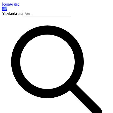
İçeriğe geç
FL
Yazılarda ara