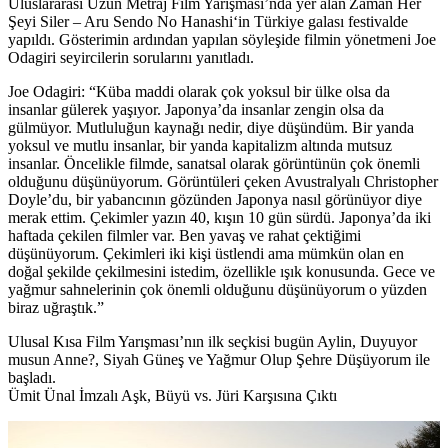
Uluslararası Uzun Metraj Film Yarışması’nda yer alan
Zaman Her
Şeyi Siler – Aru Sendo No Hanashi
‘in Türkiye galası festivalde
yapıldı. Gösterimin ardından yapılan söyleşide filmin yönetmeni Joe
Odagiri seyircilerin sorularını yanıtladı.
Joe Odagiri: “Küba maddi olarak çok yoksul bir ülke olsa da
insanlar gülerek yaşıyor. Japonya’da insanlar zengin olsa da
gülmüyor. Mutluluğun kaynağı nedir, diye düşündüm. Bir yanda
yoksul ve mutlu insanlar, bir yanda kapitalizm altında mutsuz
insanlar. Öncelikle filmde, sanatsal olarak görüntünün çok önemli
olduğunu düşünüyorum. Görüntüleri çeken Avustralyalı Christopher
Doyle’du, bir yabancının gözünden Japonya nasıl görünüyor diye
merak ettim. Çekimler yazın 40, kışın 10 gün sürdü. Japonya’da iki
haftada çekilen filmler var. Ben yavaş ve rahat çektiğimi
düşünüyorum. Çekimleri iki kişi üstlendi ama mümkün olan en
doğal şekilde çekilmesini istedim, özellikle ışık konusunda. Gece ve
yağmur sahnelerinin çok önemli olduğunu düşünüyorum o yüzden
biraz uğraştık.”
Ulusal Kısa Film Yarışması’nın ilk seçkisi bugün
Aylin, Duyuyor
musun Anne?, Siyah Güneş ve Yağmur Olup Şehre Düşüyorum
ile
başladı.
Ümit Ünal İmzalı Aşk, Büyü vs. Jüri Karşısına Çıktı