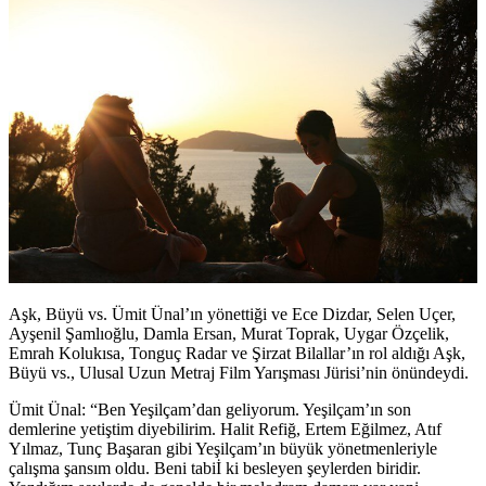
Aşk, Büyü vs.
Ümit Ünal’ın yönettiği ve Ece Dizdar, Selen Uçer,
Ayşenil Şamlıoğlu, Damla Ersan, Murat Toprak, Uygar Özçelik,
Emrah Kolukısa, Tonguç Radar ve Şirzat Bilallar’ın rol aldığı Aşk,
Büyü vs., Ulusal Uzun Metraj Film Yarışması Jürisi’nin önündeydi.
Ümit Ünal: “Ben Yeşilçam’dan geliyorum. Yeşilçam’ın son
demlerine yetiştim diyebilirim. Halit Refiğ, Ertem Eğilmez, Atıf
Yılmaz, Tunç Başaran gibi Yeşilçam’ın büyük yönetmenleriyle
çalışma şansım oldu. Beni tabiİ ki besleyen şeylerden biridir.