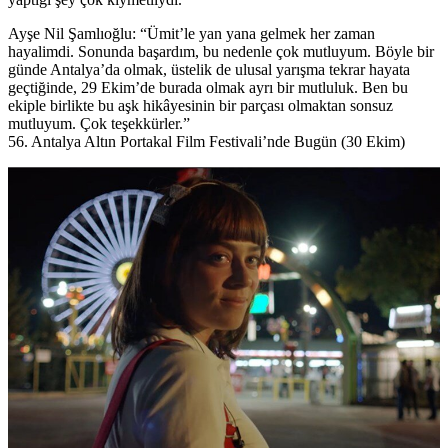
Ayşe Nil Şamlıoğlu: “Ümit’le yan yana gelmek her zaman
hayalimdi. Sonunda başardım, bu nedenle çok mutluyum. Böyle bir
günde Antalya’da olmak, üstelik de ulusal yarışma tekrar hayata
geçtiğinde, 29 Ekim’de burada olmak ayrı bir mutluluk. Ben bu
ekiple birlikte bu aşk hikâyesinin bir parçası olmaktan sonsuz
mutluyum. Çok teşekkürler.”
56. Antalya Altın Portakal Film Festivali’nde Bugün (30 Ekim)