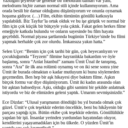
Yazdığım şeylerde de genelde bir melodram damarı var yani,
melodramı hiçbir zaman normal stili içinde kullanmıyorum. Ama
orada besili bir damar olduğunu düşünüyorum ve onunla oynamak
hoşuma gidiyor. (…) Film, ekibin tümünün gönüllü katkısıyla
yapılabildi. Biz Tayfur’la ortak olduk ve bu işe giriştik ve normal bir
film için çok küçük bir bütçeyle yola çıktık. Fakat gelen herkes filme
emeğiyle katkıda bulundu ve onların sayesinde bu film hayata
geçebildi. Normal piyasa şartlarında bugünün Türkiye’sinde bu filmi
yapmak herhalde çok zor olurdu. İmkansıza yakın hatta.”
Selen Uçer: “Benim için çok tarihi bir gün, çok heyecanlıyım ve
çocukluğumda “Teyzem” filmine hayranlıkla bakardım ve öyle
başlamış, sonra “Anlat İstanbul” zamanı Ümit Ünal ile tanışmış,
sonra “Ara” ile ilk ana rolümü oynamış ve on iki sene sonra yine
Ümit ile burada olmaktan o kadar mutluyum ki bunu söylemeden
geçemedim. Ben hep bir aşk hikayesi diye baktım filme. Aşkın
birçok formu var diye düşünüyorum. Ümit iki kadın arasında olan
bir aşktan bahsediyor. Aşkı, olduğu gibi samimi bir şekilde anlatmak
istiyordu ve biz de elimizden geleni yaptık. Umarım sevmişsinizdir.”
Ece Dizdar: “Ulusal yarışmanın döndüğü bu yıl burada olmak çok
güzel. Ümit’e çok teşekkür ederim öncelikle, beni bu hikâyenin bir
parçası yaptığı için. Bütün ekibe çok teşekkür ederim. Gönüllülükle
yapılan bir işti. İnsanlar yerinden yurdundan hayatından oluyor,
kendilerini yaşayamadıkları için bu ülkede. O yüzden Ümit’in
yaptığı şey çok kıymetliydi.”