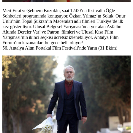
Mert Fırat ve Şebnem Bozoklu, saat 12:00’da festivalin Öğle
Sohbetleri programında konuşuyor. Özkan Yılmaz’ın
Soluk
, Onur
Ünlü’nün
Topal Şükran’ın Maceraları
adlı filmleri Türkiye’de ilk
kez gösteriliyor. Ulusal Belgesel Yarışması’nda yer alan
Asfaltın
Altında Dereler Var!
ve
Patron
filmleri ve Ulusal Kısa Film
Yarışması’nın ikinci seçkisi ücretsiz izlenebiliyor. Antalya Film
Forum’un kazananları bu gece belli oluyor!
56. Antalya Altın Portakal Film Festivali’nde Yarın (31 Ekim)