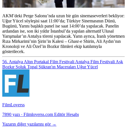
AKM’deki Perge Salonu’nda uzun bir gün sinemaseverleri bekliyor:
Uğur Yücel
söyleşisi saat 11:00’da; Türkiye Sinemasının Dünü,
Bugünü, Yarını başlıklı panel ise saat 14:00’da yapılacak. Panelin
ardandan ise, son iki yıldır İstanbul’da yapılan alternatif Ulusal
Yarışmalar’ın Antalya töreni yapılacak. Yarın ayrıca, İranlı yönetmen
Rıza Mirkarimi’nin
Şirin’in Kalesi – Ghasr-e Shirin
, Ali Aydın’nın
Kronoloji
ve Ali Özel’in
Bozkır
filmleri ekip katılımıyla
gösterilecek.
56. Antalya Altın Portakal Film Festivali
Antalya Film Festivali
Aşk
Bozkır
Soluk
Topal Şükran'ın Maceraları
Uğur Yücel
FilmLoverss
7890 yazı
·
Filmloverss.com Editör Hesabı
Yazarın diğer yazılarını gör →