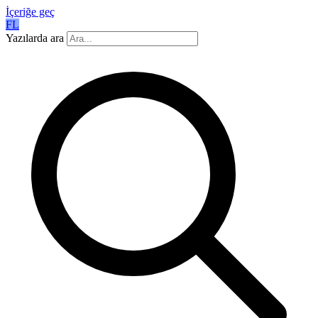
İçeriğe geç
FL
Yazılarda ara