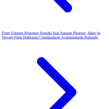
Emre Erkmen Röportajı
Sonraki Yazı
Joaquin Phoenix, Joker’ın
Devam Filmi Hakkında Umutlandıran Açıklamalarda Bulundu