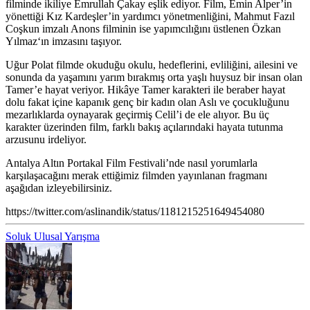
filminde ikiliye
Emrullah Çakay
eşlik ediyor. Film, Emin Alper’in
yönettiği Kız Kardeşler’in yardımcı yönetmenliğini, Mahmut Fazıl
Coşkun imzalı Anons filminin ise yapımcılığını üstlenen
Özkan
Yılmaz
‘ın imzasını taşıyor.
Uğur Polat filmde okuduğu okulu, hedeflerini, evliliğini, ailesini ve
sonunda da yaşamını yarım bırakmış orta yaşlı huysuz bir insan olan
Tamer’e hayat veriyor. Hikâye Tamer karakteri ile beraber hayat
dolu fakat içine kapanık genç bir kadın olan Aslı ve çocukluğunu
mezarlıklarda oynayarak geçirmiş Celil’i de ele alıyor. Bu üç
karakter üzerinden film, farklı bakış açılarındaki hayata tutunma
arzusunu irdeliyor.
Antalya Altın Portakal Film Festivali’nde nasıl yorumlarla
karşılaşacağını merak ettiğimiz filmden yayınlanan fragmanı
aşağıdan izleyebilirsiniz.
https://twitter.com/aslinandik/status/1181215251649454080
Soluk
Ulusal Yarışma