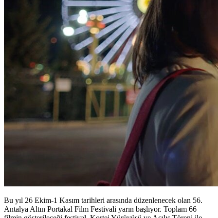
Bu yıl 26 Ekim-1 Kasım tarihleri arasında düzenlenecek olan 56.
Antalya Altın Portakal Film Festivali yarın başlıyor. Toplam 66
filmin gösterileceği festival, Kortej Yürüyüşü ve Açılış Töreni ile