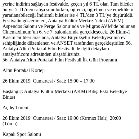
yerine indirim sağlayan festivalde, geçen yıl 6 TL olan Tam biletler
bu yıl 5 TL’den satışa sunulurken, öğrenci, öğretmen ve emeklilerin
yararlanabileceği İndirimli biletler ise 4 TL’den 3 TL’ye düşürüldü.
Festivalin gösterimleri, Antalya Kültür Merkezi’ndeki (AKM)
Aspendos Salonu ve Perge Salonu’nda ve Migros AVM’de bulunan
Cinemaximum’un 6. ve 7. salonlarında gerçekleşecek. 26 Ekim-1
Kasım tarihleri arasında, Antalya Büyükşehir Belediyesi’nin ev
sahipliğinde düzenlenen ve ANSET tarafından gerçekleştirilen 56.
Antalya Altın Portakal Film Festivali ile ilgili detaylara
antalyaff.com adresinden ulaşabilirsiniz.
56. Antalya Altın Portakal Film Festivali İlk Gün Programı
Altın Portakal Korteji
26 Ekim 2019, Cumartesi / Saat: 15:00 – 17:30
Başlangıç: Antalya Kültür Merkezi (AKM) Bitiş: Eski Belediye
Binası
Açılış Töreni
26 Ekim 2019, Cumartesi / Saat: 19:00 (Kırmızı Halı), 20:00
(Tören)
Kapalı Spor Salonu