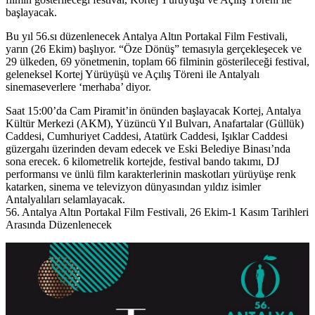
başlayacak.
Bu yıl 56.sı düzenlenecek
Antalya Altın Portakal Film Festivali
,
yarın (26 Ekim) başlıyor. “Öze Dönüş” temasıyla gerçekleşecek ve
29 ülkeden, 69 yönetmenin, toplam 66 filminin gösterileceği festival,
geleneksel Kortej Yürüyüşü ve Açılış Töreni ile Antalyalı
sinemaseverlere ‘merhaba’ diyor.
Saat 15:00’da Cam Piramit’in önünden başlayacak Kortej, Antalya
Kültür Merkezi (AKM), Yüzüncü Yıl Bulvarı, Anafartalar (Güllük)
Caddesi, Cumhuriyet Caddesi, Atatürk Caddesi, Işıklar Caddesi
güzergahı üzerinden devam edecek ve Eski Belediye Binası’nda
sona erecek. 6 kilometrelik kortejde, festival bando takımı, DJ
performansı ve ünlü film karakterlerinin maskotları yürüyüşe renk
katarken, sinema ve televizyon dünyasından yıldız isimler
Antalyalıları selamlayacak.
56. Antalya Altın Portakal Film Festivali, 26 Ekim-1 Kasım Tarihleri
Arasında Düzenlenecek