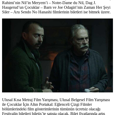
Rahimi’nin
Nil’in Meryem’i – Notre-Dame du Nil
,
Dag J.
Haugerud’un Çocuklar – Barn
ve Joe Odagiri’nin
Zaman Her Şeyi
Siler – Aru Sendo No Hanashi
filmlerinin biletleri ise bitmek üzere.
Ulusal Kısa Metraj Film Yarışması, Ulusal Belgesel Film Yarışması
ile Çocuklar İçin Altın Portakal: Eğlenceli Çizgi Filmler
bölümlerindeki film gösterimlerinin tümünün ücretsiz olacağı
Festivalin biletleri biletix’te satışta olacak. Bilet fiyatlarında artış