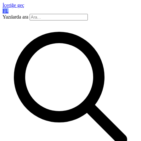
İçeriğe geç
FL
Yazılarda ara