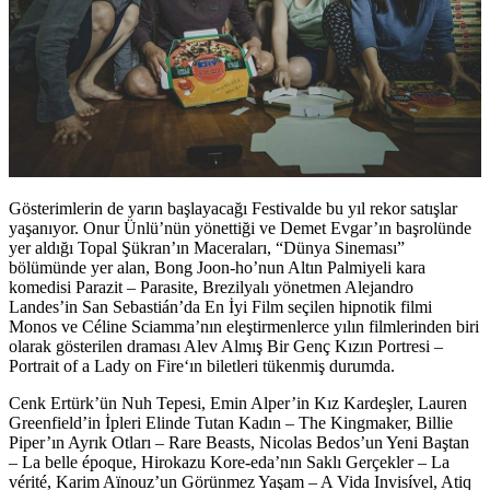
Gösterimlerin de yarın başlayacağı Festivalde bu yıl rekor satışlar
yaşanıyor. Onur Ünlü’nün yönettiği ve Demet Evgar’ın başrolünde
yer aldığı
Topal Şükran’ın Maceraları
, “Dünya Sineması”
bölümünde yer alan, Bong Joon-ho’nun Altın Palmiyeli kara
komedisi
Parazit – Parasite
, Brezilyalı yönetmen Alejandro
Landes’in San Sebastián’da En İyi Film seçilen hipnotik filmi
Monos
ve Céline Sciamma’nın eleştirmenlerce yılın filmlerinden biri
olarak gösterilen draması
Alev Almış Bir Genç Kızın Portresi –
Portrait of a Lady on Fire
‘ın biletleri tükenmiş durumda.
Cenk Ertürk’ün
Nuh Tepesi
, Emin Alper’in
Kız Kardeşler
, Lauren
Greenfield’in
İpleri Elinde Tutan Kadın – The Kingmaker
, Billie
Piper’ın
Ayrık Otları – Rare Beasts
, Nicolas Bedos’un
Yeni Baştan
– La belle époque
, Hirokazu Kore-eda’nın
Saklı Gerçekler – La
vérité
, Karim Aïnouz’un
Görünmez Yaşam – A Vida Invisível
, Atiq