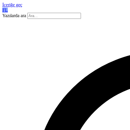
İçeriğe geç
FL
Yazılarda ara