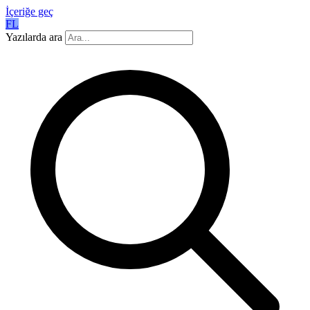
İçeriğe geç
FL
Yazılarda ara