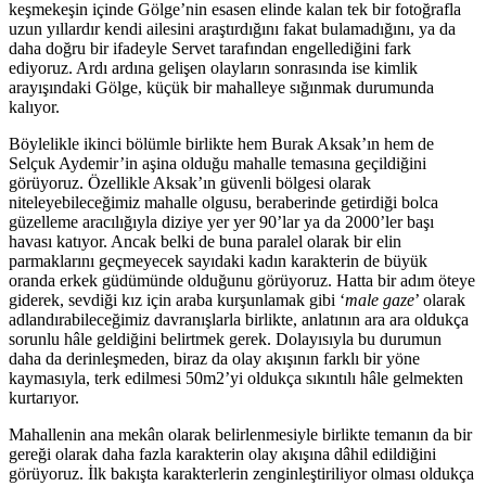
keşmekeşin içinde Gölge’nin esasen elinde kalan tek bir fotoğrafla
uzun yıllardır kendi ailesini araştırdığını fakat bulamadığını, ya da
daha doğru bir ifadeyle Servet tarafından engellediğini fark
ediyoruz. Ardı ardına gelişen olayların sonrasında ise kimlik
arayışındaki Gölge, küçük bir mahalleye sığınmak durumunda
kalıyor.
Böylelikle ikinci bölümle birlikte hem Burak Aksak’ın hem de
Selçuk Aydemir’in aşina olduğu mahalle temasına geçildiğini
görüyoruz. Özellikle Aksak’ın güvenli bölgesi olarak
niteleyebileceğimiz mahalle olgusu, beraberinde getirdiği bolca
güzelleme aracılığıyla diziye yer yer 90’lar ya da 2000’ler başı
havası katıyor. Ancak belki de buna paralel olarak bir elin
parmaklarını geçmeyecek sayıdaki kadın karakterin de büyük
oranda erkek güdümünde olduğunu görüyoruz. Hatta bir adım öteye
giderek, sevdiği kız için araba kurşunlamak gibi ‘
male gaze
’ olarak
adlandırabileceğimiz davranışlarla birlikte, anlatının ara ara oldukça
sorunlu hâle geldiğini belirtmek gerek. Dolayısıyla bu durumun
daha da derinleşmeden, biraz da olay akışının farklı bir yöne
kaymasıyla, terk edilmesi 50m2’yi oldukça sıkıntılı hâle gelmekten
kurtarıyor.
Mahallenin ana mekân olarak belirlenmesiyle birlikte temanın da bir
gereği olarak daha fazla karakterin olay akışına dâhil edildiğini
görüyoruz. İlk bakışta karakterlerin zenginleştiriliyor olması oldukça