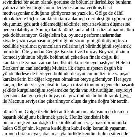
sevindirici bir adım olarak görünse de bölümler ilerledikçe bunların
yalnızca hikâye örgüsünün ilerlemesi adına verilmiş basit
motivasyonlar olduğunu görüyoruz ne yazık ki. Gölge de dâhil
olmak üzere hiçbir karakterin tam anlamıyla derinleştiğini göremiyor
oluşumuz, göz ardı edilemediği takdirde, seyir zevkinin düşmesine
neden olabiliyor. Sonuç olarak 50m2, ansambl bir dizi olmanın altını
pek dolduramıyor. Gelgelelim bu, oyuncu performanslarından
ziyade yazım aşamasının getirdiği bir sorun gibi görünüyor; keza
özellikle yardımcı oyuncuların rollerine iyi büründüğünü söylemek
mümkün. Öte yandan Cengiz Bozkurt ve Tuncay Beyazıt, dizinin
komedi yükünün büyük bölümünü çekerken finale doğru iki
karakter de zaman zaman kendisini tekrar etmeye başlıyor. Hele ki
Bozkurt’un canlandırdığı Muhtar, ilk etapta nispeten özgün bir
yönde ilerlese de ilerleyen bölümlerde oyuncunun üzerine yapışan
karakterlerin bir diğer kopyası olmaktan öteye gidemiyor. Her şeye
karşın, dizinin yer yer absürte kaçan mizahi tonunun genelde başarılı
şekilde kurgulandığını söylemekte fayda var. Absürtlüğün, seyirciyi
içerisine alan gerçekçi dünyayı da göz önünde bulundurarak
Leyla
ile Mecnun
seviyesine çıkarılmıyor oluşu da yine doğru bir tercih.
50 m2’nin, Gölge özelindeki anti kahraman anlatısının da kısmen
başarılı olduğunu belirtmek gerek. Henüz kendisini bile
bulamamışken bambaşka bir kimlik altında yaşamak durumunda
kalan Gölge’nin, kapana kısıldığını kabul edip karanlık yaşamını
ardında bırakmaya çabalamasıyla birlikte kendini bulma süreci de