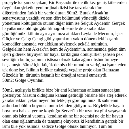
projeyle karşımıza çıkan, Bir Başkadır ile de ilk kez geniş kitlelerden
övgü alan şirketin yeni orijinal dizisi ise tarz olarak tüm
diğerlerinden farklı bir yerde duran 50m2. Burak Aksak’ın
senaryosunu yazdığı ve son dört bölümünü yönettiği dizide
yönetmen koltuğunda oturan diğer isim ise Selçuk Aydemir. Gerçek
hayatlarında olduğu gibi filmografilerinde de akrabalıklar
gördüğümüz ikilinin ayrı ayrı imza attıkları Leyla ile Mecnun, İşler
Güçler ve Çalgı Çengi gibi yapımların yakın dönemdeki başarılı
komediler arasında yer aldığını söylemek pekâlâ mümkün.
Gelgelelim hem Aksak’ın hem de Aydemir’in, sonrasında gelen tüm
işleri giderek büyüyen bir hayal kırıklığına dönüşürken şahsen pek
sevdiğim bu üç yapımın istisna olarak kalacağını düşündürmeye
başlamıştı. 50m2 için küçük de olsa bir umudun varlığına işaret eden
tek done ise, ikilinin birlikte çalıştığı yegâne proje olan Ramazan
Güzeldir’in, türünün başarılı bir örneğini temsil etmesiydi.
50m2: Gölge Oyunları
50m2, açılışıyla birlikte bize bir anti kahraman anlatısı sunacağını
gösteriyor. Masum olduğuna kanaat getirdiği birisine bile ateş ederek
yaralamaktan çekinmeyen bir tetikçiyi gördüğümüz ilk sahnenin
ardından bölüm boyunca onun izinden gidiyoruz. Böylelikle hayatı
boyunca babası yerine koyduğu Servet’in bir uzantısı gibi yaşayarak
onun pis işlerini yapmış, kendine ait ne bir geçmişi ne de bir hayatı
olan esas oğlanımızla da tanışmış oluyoruz ki kendisinin gerçek bir
ismi bile yok aslında, sadece Gölge olarak tanınıyor. Tüm bu