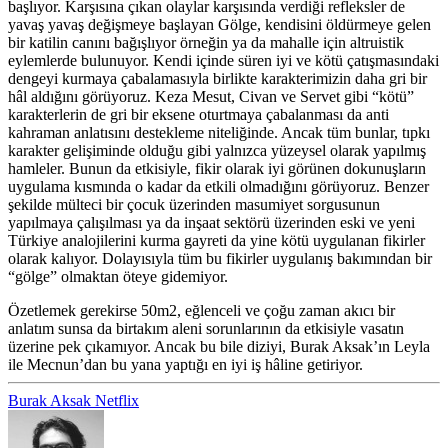
başlıyor. Karşısına çıkan olaylar karşısında verdiği refleksler de
yavaş yavaş değişmeye başlayan Gölge, kendisini öldürmeye gelen
bir katilin canını bağışlıyor örneğin ya da mahalle için altruistik
eylemlerde bulunuyor. Kendi içinde süren iyi ve kötü çatışmasındaki
dengeyi kurmaya çabalamasıyla birlikte karakterimizin daha gri bir
hâl aldığını görüyoruz. Keza Mesut, Civan ve Servet gibi “kötü”
karakterlerin de gri bir eksene oturtmaya çabalanması da anti
kahraman anlatısını destekleme niteliğinde. Ancak tüm bunlar, tıpkı
karakter gelişiminde olduğu gibi yalnızca yüzeysel olarak yapılmış
hamleler. Bunun da etkisiyle, fikir olarak iyi görünen dokunuşların
uygulama kısmında o kadar da etkili olmadığını görüyoruz. Benzer
şekilde mülteci bir çocuk üzerinden masumiyet sorgusunun
yapılmaya çalışılması ya da inşaat sektörü üzerinden eski ve yeni
Türkiye analojilerini kurma gayreti da yine kötü uygulanan fikirler
olarak kalıyor. Dolayısıyla tüm bu fikirler uygulanış bakımından bir
“gölge” olmaktan öteye gidemiyor.
Özetlemek gerekirse 50m2, eğlenceli ve çoğu zaman akıcı bir
anlatım sunsa da birtakım aleni sorunlarının da etkisiyle vasatın
üzerine pek çıkamıyor. Ancak bu bile diziyi, Burak Aksak’ın Leyla
ile Mecnun’dan bu yana yaptığı en iyi iş hâline getiriyor.
Burak Aksak
Netflix