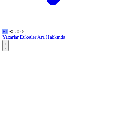
FL
© 2026
Yazarlar
Etiketler
Ara
Hakkında