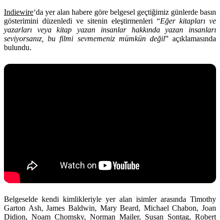
Indiewire
‘da yer alan habere göre belgesel geçtiğimiz günlerde basın
gösterimini düzenledi ve sitenin eleştirmenleri “
Eğer kitapları ve
yazarları veya kitap yazan insanlar hakkında yazan insanları
seviyorsanız, bu filmi sevmemeniz mümkün değil
” açıklamasında
bulundu.
Belgeselde kendi kimlikleriyle yer alan isimler arasında
Timothy
Garton Ash
,
James Baldwin
,
Mary Beard
,
Michael Chabon
,
Joan
Didion
,
Noam Chomsky
,
Norman Mailer
,
Susan Sontag
,
Robert