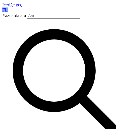
İçeriğe geç
FL
Yazılarda ara